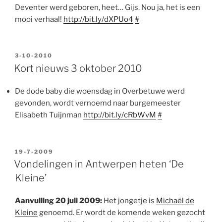
Deventer werd geboren, heet… Gijs. Nou ja, het is een
mooi verhaal!
http://bit.ly/dXPUo4
#
GEPLAATST
3-10-2010
OP
Kort nieuws 3 oktober 2010
De dode baby die woensdag in Overbetuwe werd
gevonden, wordt vernoemd naar burgemeester
Elisabeth Tuijnman
http://bit.ly/cRbWvM
#
GEPLAATST
19-7-2009
OP
Vondelingen in Antwerpen heten ‘De
Kleine’
Aanvulling 20 juli 2009:
Het jongetje is
Michaël de
Kleine
genoemd. Er wordt de komende weken gezocht