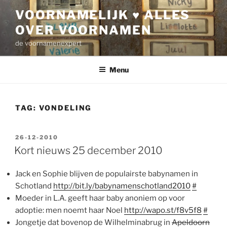
Ga
VOORNAMELIJK ♥ ALLES
naar
OVER VOORNAMEN
de
inhoud
de voornamenexpert
Menu
TAG:
VONDELING
GEPLAATST
26-12-2010
OP
Kort nieuws 25 december 2010
Jack en Sophie blijven de populairste babynamen in
Schotland
http://bit.ly/babynamenschotland2010
#
Moeder in L.A. geeft haar baby anoniem op voor
adoptie: men noemt haar Noel
http://wapo.st/f8v5f8
#
Jongetje dat bovenop de Wilhelminabrug in
Apeldoorn