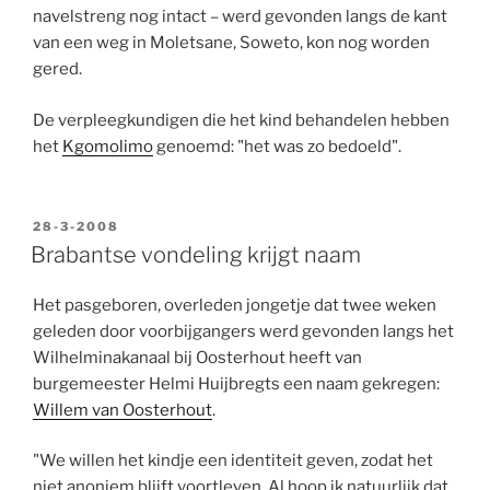
navelstreng nog intact – werd gevonden langs de kant
van een weg in Moletsane, Soweto, kon nog worden
gered.
De verpleegkundigen die het kind behandelen hebben
het
Kgomolimo
genoemd: "het was zo bedoeld".
GEPLAATST
28-3-2008
OP
Brabantse vondeling krijgt naam
Het pasgeboren, overleden jongetje dat twee weken
geleden door voorbijgangers werd gevonden langs het
Wilhelminakanaal bij Oosterhout heeft van
burgemeester Helmi Huijbregts een naam gekregen:
Willem van Oosterhout
.
"We willen het kindje een identiteit geven, zodat het
niet anoniem blijft voortleven. Al hoop ik natuurlijk dat