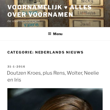
Ga
VOORNAMELIJK ♥ ALLES
naar
OVER VOORNAMEN
de
inhoud
de voornamenexpert
Menu
CATEGORIE:
NEDERLANDS NIEUWS
GEPLAATST
31-1-2016
OP
Doutzen Kroes, plus Rens, Wolter, Neelie
en Iris