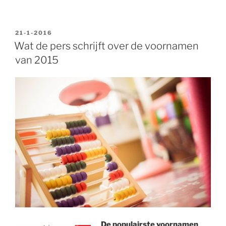
GEPLAATST
21-1-2016
OP
Wat de pers schrijft over de voornamen
van 2015
De populairste voornamen