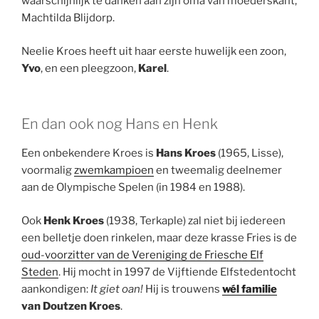
waarschijnlijk te danken aan zijn oma van moederskant,
Machtilda Blijdorp.
Neelie Kroes heeft uit haar eerste huwelijk een zoon,
Yvo
, en een pleegzoon,
Karel
.
En dan ook nog Hans en Henk
Een onbekendere Kroes is
Hans Kroes
(1965, Lisse),
voormalig
zwemkampioen
en tweemalig deelnemer
aan de Olympische Spelen (in 1984 en 1988).
Ook
Henk Kroes
(1938, Terkaple) zal niet bij iedereen
een belletje doen rinkelen, maar deze krasse Fries is de
oud-voorzitter van de Vereniging de Friesche Elf
Steden
. Hij mocht in 1997 de Vijftiende Elfstedentocht
aankondigen:
It giet oan!
Hij is trouwens
wél familie
van Doutzen Kroes
.