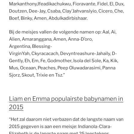
Markanthony,Ifeadikachukwu, Fioravante, Fidel, El, Dux,
Doutzen, Dee-Jay, Csaba, Clay’Jahvanslyio, Cicero, Che,
Boef, Binky, Amen, Abdulkadirbishaar.
Bij de meisjes vallen de volgende namen op: Aal, Ai,
Alien, Amaranggana, Amen, Anna-D’oro,
Argentina, Blessing-
VirginYah, Ckyracacach, Devyntreashure-Jahaily, D-
Gently, Eh, Em, Fe, Godmother, Isola del Sole, Ka, Kik,
Mus, Oceaan, Peaches, Peep Oluwadarasimi, Panna
Sjorz, Skout, Trixie en Tsz.”
Liam en Emma populairste babynamen in
2015
“Het zal daarom niet verbazen dat de langste naam van
2015 gegeven is aan een meisje: Indianola-Clara-
Elizabeth is de langste naam met 25 leestekens,