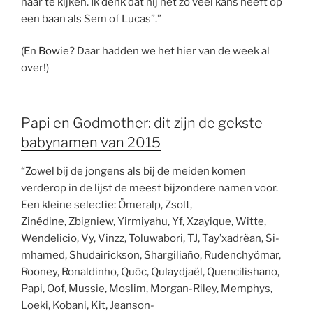
naar te kijken. Ik denk dat hij net zo veel kans heeft op
een baan als Sem of Lucas”.”
(En
Bowie
? Daar hadden we het hier van de week al
over!)
Papi en Godmother: dit zijn de gekste
babynamen van 2015
“Zowel bij de jongens als bij de meiden komen
verderop in de lijst de meest bijzondere namen voor.
Een kleine selectie: Ömeralp, Zsolt,
Zinédine, Zbigniew, Yirmiyahu, Yf, Xzayique, Witte,
Wendelicio, Vy, Vinzz, Toluwabori, TJ, Tay’xadrëan, Si-
mhamed, Shudairickson, Shargiliaño, Rudenchyömar,
Rooney, Ronaldinho, Quôc, Qulaydjaël, Quencilishano,
Papi, Oof, Mussie, Moslim, Morgan-Riley, Memphys,
Loeki, Kobani, Kit, Jeanson-