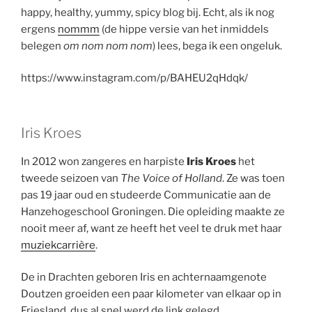
happy, healthy, yummy, spicy blog bij. Echt, als ik nog
ergens
nommm
(de hippe versie van het inmiddels
belegen
om nom nom nom
) lees, bega ik een ongeluk.
https://www.instagram.com/p/BAHEU2qHdqk/
Iris Kroes
In 2012 won zangeres en harpiste
Iris Kroes
het
tweede seizoen van
The Voice of Holland
. Ze was toen
pas 19 jaar oud en studeerde Communicatie aan de
Hanzehogeschool Groningen. Die opleiding maakte ze
nooit meer af, want ze heeft het veel te druk met haar
muziekcarrière
.
De in Drachten geboren Iris en achternaamgenote
Doutzen groeiden een paar kilometer van elkaar op in
Friesland, dus al snel werd de link gelegd.