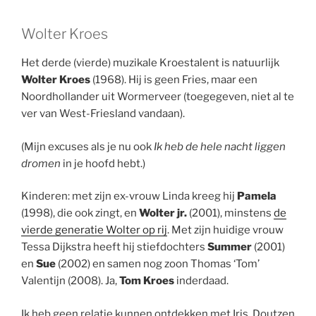
Wolter Kroes
Het derde (vierde) muzikale Kroestalent is natuurlijk
Wolter Kroes
(1968). Hij is geen Fries, maar een
Noordhollander uit Wormerveer (toegegeven, niet al te
ver van West-Friesland vandaan).
(Mijn excuses als je nu ook
Ik heb de hele nacht liggen
dromen
in je hoofd hebt.)
Kinderen: met zijn ex-vrouw Linda kreeg hij
Pamela
(1998), die ook zingt, en
Wolter jr.
(2001), minstens
de
vierde generatie Wolter op rij
. Met zijn huidige vrouw
Tessa Dijkstra heeft hij stiefdochters
Summer
(2001)
en
Sue
(2002) en samen nog zoon Thomas ‘Tom’
Valentijn (2008). Ja,
Tom Kroes
inderdaad.
Ik heb geen relatie kunnen ontdekken met Iris, Doutzen