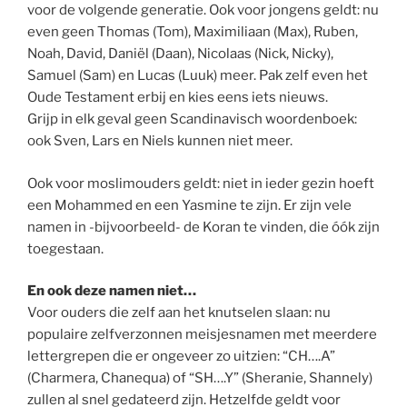
voor de volgende generatie. Ook voor jongens geldt: nu
even geen Thomas (Tom), Maximiliaan (Max), Ruben,
Noah, David, Daniël (Daan), Nicolaas (Nick, Nicky),
Samuel (Sam) en Lucas (Luuk) meer. Pak zelf even het
Oude Testament erbij en kies eens iets nieuws.
Grijp in elk geval geen Scandinavisch woordenboek:
ook Sven, Lars en Niels kunnen niet meer.
Ook voor moslimouders geldt: niet in ieder gezin hoeft
een Mohammed en een Yasmine te zijn. Er zijn vele
namen in -bijvoorbeeld- de Koran te vinden, die óók zijn
toegestaan.
En ook deze namen niet…
Voor ouders die zelf aan het knutselen slaan: nu
populaire zelfverzonnen meisjesnamen met meerdere
lettergrepen die er ongeveer zo uitzien: “CH….A”
(Charmera, Chanequa) of “SH….Y” (Sheranie, Shannely)
zullen al snel gedateerd zijn. Hetzelfde geldt voor