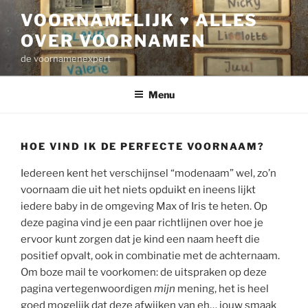
Ga
VOORNAMELIJK ♥ ALLES
naar
OVER VOORNAMEN
de
inhoud
de voornamenexpert
Menu
HOE VIND IK DE PERFECTE VOORNAAM?
Iedereen kent het verschijnsel “modenaam” wel, zo’n
voornaam die uit het niets opduikt en ineens lijkt
iedere baby in de omgeving Max of Iris te heten. Op
deze pagina vind je een paar richtlijnen over hoe je
ervoor kunt zorgen dat je kind een naam heeft die
positief opvalt, ook in combinatie met de achternaam.
Om boze mail te voorkomen: de uitspraken op deze
pagina vertegenwoordigen
mijn
mening, het is heel
goed mogelijk dat deze afwijken van eh… jouw smaak