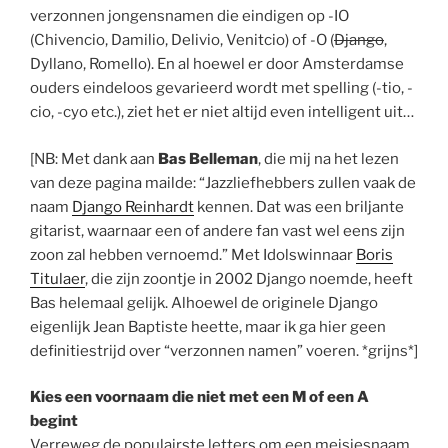
verzonnen jongensnamen die eindigen op -IO
(Chivencio, Damilio, Delivio, Venitcio) of -O (
Django
,
Dyllano, Romello). En al hoewel er door Amsterdamse
ouders eindeloos gevarieerd wordt met spelling (-tio, -
cio, -cyo etc.), ziet het er niet altijd even intelligent uit…
[NB: Met dank aan
Bas Belleman
, die mij na het lezen
van deze pagina mailde: “Jazzliefhebbers zullen vaak de
naam
Django Reinhardt
kennen. Dat was een briljante
gitarist, waarnaar een of andere fan vast wel eens zijn
zoon zal hebben vernoemd.” Met Idolswinnaar
Boris
Titulaer
, die zijn zoontje in 2002 Django noemde, heeft
Bas helemaal gelijk. Alhoewel de originele Django
eigenlijk Jean Baptiste heette, maar ik ga hier geen
definitiestrijd over “verzonnen namen” voeren. *grijns*]
Kies een voornaam die niet met een M of een A
begint
Verreweg de populairste letters om een meisjesnaam