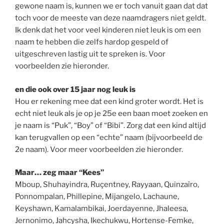
gewone naam is, kunnen we er toch vanuit gaan dat dat
toch voor de meeste van deze naamdragers niet geldt.
Ik denk dat het voor veel kinderen niet leuk is om een
naam te hebben die zelfs hardop gespeld of
uitgeschreven lastig uit te spreken is. Voor
voorbeelden zie hieronder.
en die ook over 15 jaar nog leuk is
Hou er rekening mee dat een kind groter wordt. Het is
echt niet leuk als je op je 25e een baan moet zoeken en
je naam is “Puk”, “Boy” of “Bibi”. Zorg dat een kind altijd
kan terugvallen op een “echte” naam (bijvoorbeeld de
2e naam). Voor meer voorbeelden zie hieronder.
Maar… zeg maar “Kees”
Mboup, Shuhayindra, Ruçentney, Rayyaan, Quinzaïro,
Ponnompalan, Phillepine, Mijangelo, Lachaune,
Keyshawn, Kamalambikai, Joerdayenne, Jhaleesa,
Jernonimo, Jahcysha, Ikechukwu, Hortense-Femke,