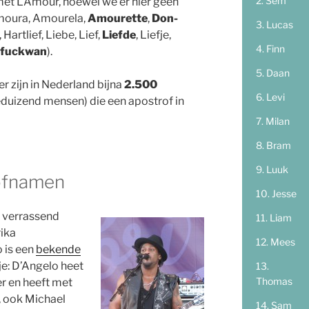
Sem
met L’Amour, hoewel we er hier geen
moura, Amourela,
Amourette
,
Don-
Lucas
, Hartlief, Liebe, Lief,
Liefde
, Liefje,
Finn
efuckwan
).
Daan
r zijn in Nederland bijna
2.500
Levi
eduizend mensen) die een apostrof in
Milan
Bram
Luuk
ofnamen
Jesse
 verrassend
Liam
rika
Mees
 is een
bekende
itje: D’Angelo heet
Thomas
r en heeft met
, ook Michael
Sam