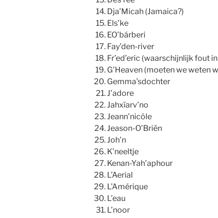
Dja’Micah (Jamaica?)
Els’ke
EO’bárberi
Fay’den-river
Fr’ed’eric (waarschijnlijk fout i
G’Heaven (moeten we weten wat
Gemma’sdochter
J’adore
Jahxïarv’no
Jeann’nicôle
Jeason-O’Briën
Joh’n
K’neeltje
Kenan-Yah’aphour
L’Aerial
L’Amérique
L’eau
L’noor