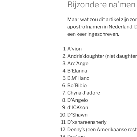
Bijzondere na’men
Maar wat zou dit artikel zijn 
apostrofnamen in Nederland. D
een keer ingeschreven.
A’vion
Andris’doughter (niet daughter
Arc’Angel
B’Elanna
B.M’Hand
Bo’Bibio
Chyna-J’adore
D’Angelo
d’ICKson
D’Shawn
D’xshareensherly
Denny’s (een Amerikaanse rest
Des’ree