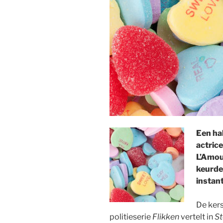
Een ha
actric
L’Amou
keurde
instant
De ker
politieserie
Flikken
vertelt in
St