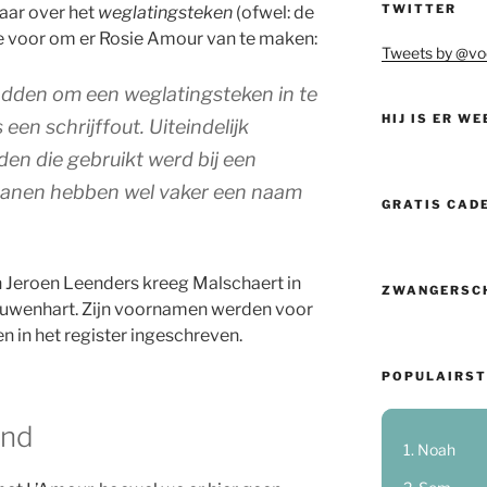
TWITTER
maar over het
weglatingsteken
(ofwel: de
e voor om er Rosie Amour van te maken:
Tweets by @vo
adden om een weglatingsteken in te
HIJ IS ER WE
een schrijffout. Uiteindelijk
n die gebruikt werd bij een
ikanen hebben wel vaker een naam
GRATIS CAD
Jeroen Leenders kreeg Malschaert in
ZWANGERSC
eeuwenhart. Zijn voornamen werden voor
 in het register ingeschreven.
POPULAIRST
and
Noah