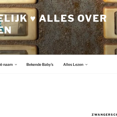
LIJK ♥ ALLES OVER
EN
dé naam
Bekende Baby’s
Alles Lezen
ZWANGERSC