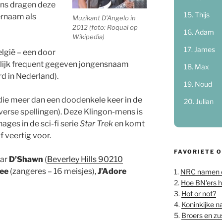
ns dragen deze
Thijs
ernaam als
Muzikant D’Angelo in
2012 (foto: Roquai op
Adam
Wikipedia)
James
elgië – een door
lijk frequent gegeven jongensnaam
Max
d in Nederland).
Noud
ie meer dan een doodenkele keer in de
Julian
iverse spellingen). Deze Klingon-mens is
ages in de sci-fi serie
Star Trek
en komt
f veertig voor.
FAVORIETE 
aar
D’Shawn
(
Beverley Hills 90210
ree
(zangeres – 16 meisjes),
J’Adore
1.
NRC namen 
2.
Hoe BN'ers 
3.
Hot or not?
4.
Koninkijke 
5.
Broers en z