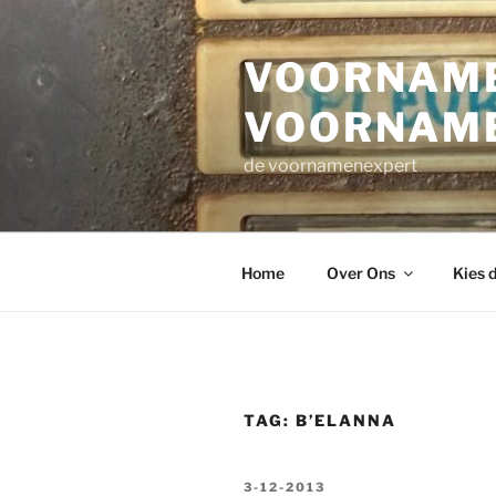
Ga
naar
VOORNAME
de
inhoud
VOORNAM
de voornamenexpert
Home
Over Ons
Kies 
TAG:
B’ELANNA
GEPLAATST
3-12-2013