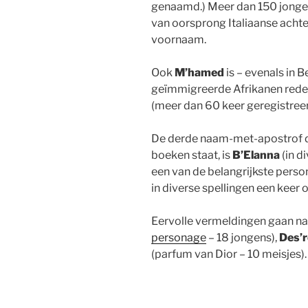
genaamd.) Meer dan 150 jonge
van oorsprong Italiaanse acht
voornaam.
Ook
M’hamed
is – evenals in B
geïmmigreerde Afrikanen rede
(meer dan 60 keer geregistreer
De derde naam-met-apostrof d
boeken staat, is
B’Elanna
(in d
een van de belangrijkste person
in diverse spellingen een keer o
Eervolle vermeldingen gaan n
personage
– 18 jongens),
Des’
(parfum van Dior – 10 meisjes).