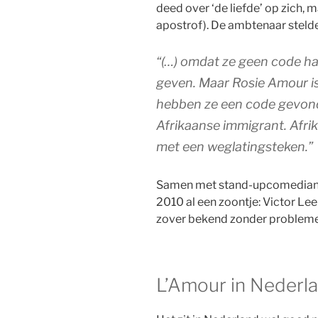
deed over ‘de liefde’ op zich, 
apostrof). De ambtenaar steld
“(…) omdat ze geen code h
geven. Maar Rosie Amour is 
hebben ze een code gevonde
Afrikaanse immigrant. Afr
met een weglatingsteken.”
Samen met stand-upcomedian 
2010 al een zoontje: Victor L
zover bekend zonder problemen
L’Amour in Nederl