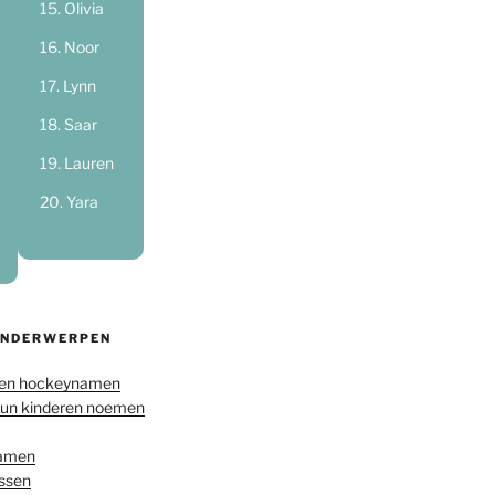
Olivia
Noor
Lynn
Saar
Lauren
Yara
ONDERWERPEN
en hockeynamen
hun kinderen noemen
namen
ussen