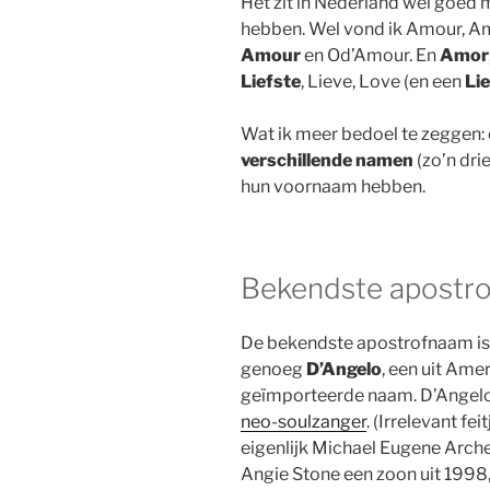
Het zit in Nederland wel goed 
hebben. Wel vond ik Amour, A
Amour
en Od’Amour. En
Amor
Liefste
, Lieve, Love (en een
Li
Wat ik meer bedoel te zeggen: e
verschillende namen
(zo’n dri
hun voornaam hebben.
Bekendste apostr
De bekendste apostrofnaam is
genoeg
D’Angelo
, een uit Ame
geïmporteerde naam. D’Angelo
neo-soulzanger
. (Irrelevant fe
eigenlijk Michael Eugene Arche
Angie Stone een zoon uit 1998