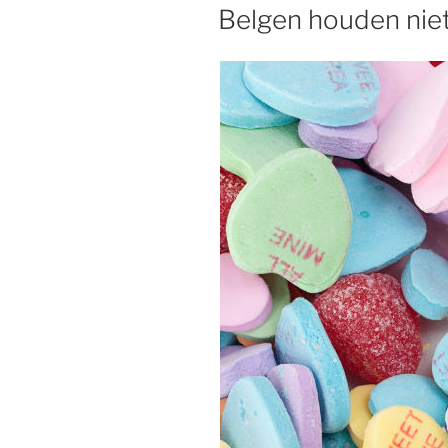
OP
Belgen houden nie