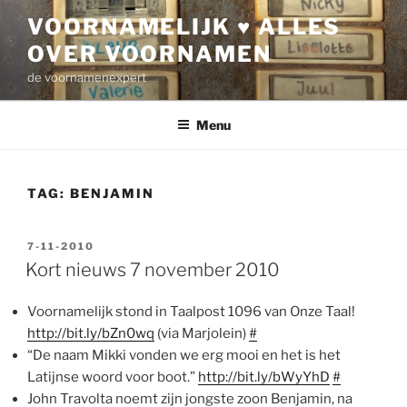
Ga
VOORNAMELIJK ♥ ALLES
naar
OVER VOORNAMEN
de
inhoud
de voornamenexpert
Menu
TAG:
BENJAMIN
GEPLAATST
7-11-2010
OP
Kort nieuws 7 november 2010
Voornamelijk stond in Taalpost 1096 van Onze Taal!
http://bit.ly/bZn0wq
(via Marjolein)
#
“De naam Mikki vonden we erg mooi en het is het
Latijnse woord voor boot.”
http://bit.ly/bWyYhD
#
John Travolta noemt zijn jongste zoon Benjamin, na