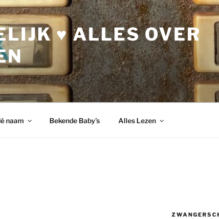
LIJK ♥ ALLES OVER
EN
dé naam
Bekende Baby’s
Alles Lezen
ZWANGERSC