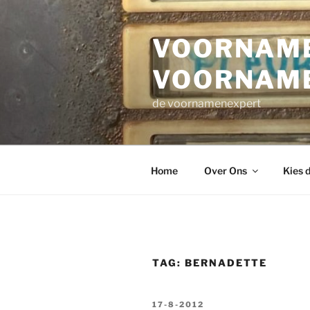
Ga
naar
VOORNAME
de
inhoud
VOORNAM
de voornamenexpert
Home
Over Ons
Kies 
TAG:
BERNADETTE
GEPLAATST
17-8-2012