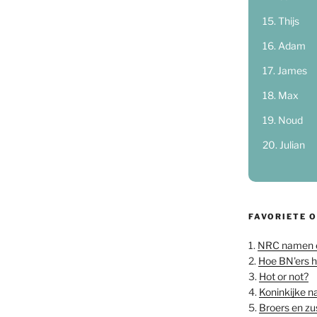
Thijs
Adam
James
Max
Noud
Julian
FAVORIETE 
1.
NRC namen 
2.
Hoe BN'ers 
3.
Hot or not?
4.
Koninkijke 
5.
Broers en z