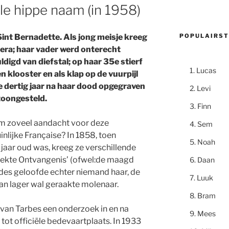
le hippe naam (in 1958)
POPULAIRST
int Bernadette. Als jong meisje kreeg
lera; haar vader werd onterecht
digd van diefstal; op haar 35e stierf
Lucas
en klooster en als klap op de vuurpijl
e dertig jaar na haar dood opgegraven
Levi
toongesteld.
Finn
 zoveel aandacht voor deze
Sem
inlijke Française? In 1858, toen
Noah
jaar oud was, kreeg ze verschillende
lekte Ontvangenis’ (ofwel:de maagd
Daan
rdes geloofde echter niemand haar, de
Luuk
an lager wal geraakte molenaar.
Bram
p van Tarbes een onderzoek in en na
Mees
t tot officiële bedevaartplaats. In 1933