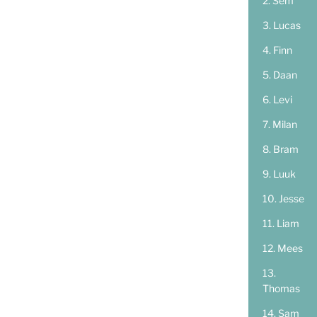
Sem
Lucas
Finn
Daan
Levi
Milan
Bram
Luuk
Jesse
Liam
Mees
Thomas
Sam