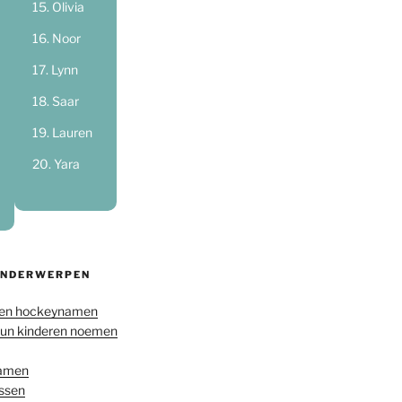
Olivia
Noor
Lynn
Saar
Lauren
Yara
ONDERWERPEN
en hockeynamen
hun kinderen noemen
namen
ussen