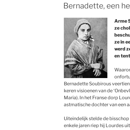
OP
Bernadette, een he
Arme S
ze cho
beschul
ze in e
werd z
en ten
Waarom
onfortu
Bernadette Soubirous veertien 
keren visioenen van de ‘Onbev
Maria). In het Franse dorp Lou
astmatische dochter van een a
Uiteindelijk stelde de bisscho
enkele jaren riep hij Lourdes ui