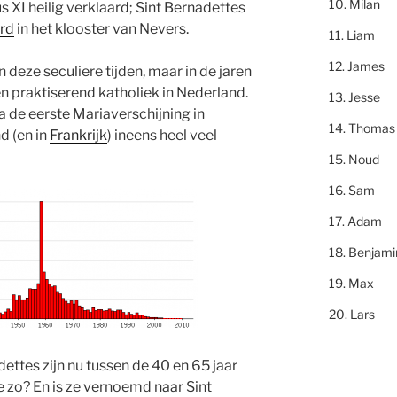
Milan
 XI heilig verklaard; Sint Bernadettes
rd
in het klooster van Nevers.
Liam
James
 deze seculiere tijden, maar in de jaren
en praktiserend katholiek in Nederland.
Jesse
a de eerste Mariaverschijning in
Thomas
d (en in
Frankrijk
) ineens heel veel
Noud
Sam
Adam
Benjami
Max
Lars
ttes zijn nu tussen de 40 en 65 jaar
 zo? En is ze vernoemd naar Sint