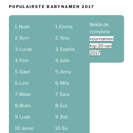
POPULAIRSTE BABYNAMEN 2017
Bekijk de
Noah
Emma
complete
Sem
Tess
voornamen
top 20 van
Lucas
Sophie
2017
Finn
Julia
Daan
Anna
Levi
Mila
Milan
Sara
Bram
Eva
Luuk
Zoë
Jesse
Evi