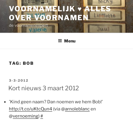
Ga
VOORNAMELIJK ♥ ALLES
naar
OVER VOORNAMEN
de
inhoud
de voornamenexpert
Menu
TAG:
BOB
GEPLAATST
3-3-2012
OP
Kort nieuws 3 maart 2012
'Kind geen naam? Dan noemen we hem Bob!'
http://t.co/uKtcQun4
(via @
arnoleblanc
en
@
vernoeming
)
#