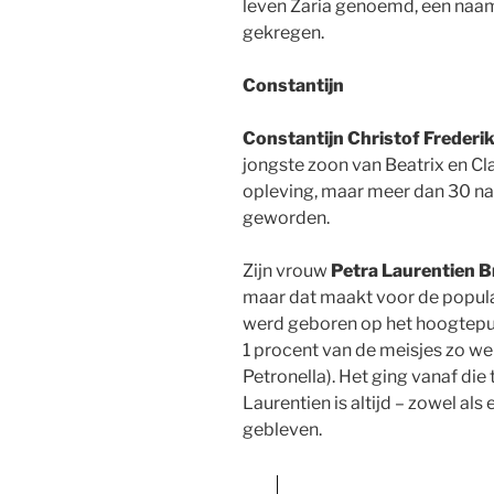
leven Zaria genoemd, een naam 
gekregen.
Constantijn
Constantijn Christof Frederi
jongste zoon van Beatrix en Cla
opleving, maar meer dan 30 naa
geworden.
Zijn vrouw
Petra Laurentien B
maar dat maakt voor de popular
werd geboren op het hoogtepun
1 procent van de meisjes zo w
Petronella). Het ging vanaf die
Laurentien is altijd – zowel al
gebleven.