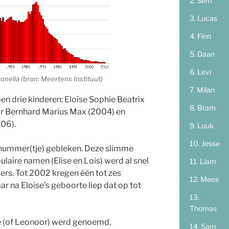
Sem
Lucas
Finn
Daan
Levi
onella (bron: Meertens Instituut)
Milan
en drie kinderen: Eloise Sophie Beatrix
Bram
ir Bernhard Marius Max (2004) en
006).
Luuk
Jesse
snummer(tje) gebleken. Deze slimme
aire namen (Elise en Lois) werd al snel
Liam
rs. Tot 2002 kregen één tot zes
Mees
r na Eloise’s geboorte liep dat op tot
Thomas
e (of Leonoor) werd genoemd,
Sam