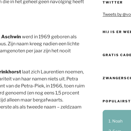
die in het geheel geen navolging heeft
TWITTER
Tweets by @vo
HIJ IS ER WE
k Aschwin
werd in 1969 geboren als
us. Zijn naam kreeg nadien een lichte
mgenoten per jaar zijn het nooit
GRATIS CAD
rinkhorst
laat zich Laurentien noemen,
ZWANGERSC
iteit van haar namen niets uit. Petra
t van de Petra-Piek, in 1966, toen ruim
erd genoemd (en nog eens 1,5 procent
 tijd alleen maar bergafwaarts.
POPULAIRST
s eerste als als tweede naam – zeldzaam
Noah