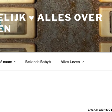
LIJK ♥ ALLES OVER
EN
dé naam
Bekende Baby’s
Alles Lezen
ZWANGERSC