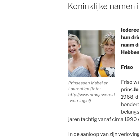
OP
Koninklijke namen i
Iederee
hun dri
naam d
Hebben 
Friso
Friso w
Prinsessen Mabel en
Laurentien (foto:
prins
Jo
http://www.oranjewereld
1968, d
-web-log.nl)
honder
belangst
jaren tachtig vanaf circa 1990 
In de aanloop van zijn verlovi