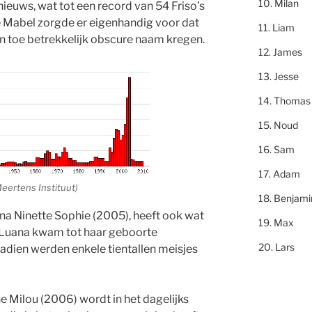
Milan
 nieuws, wat tot een record van 54 Friso’s
e Mabel zorgde er eigenhandig voor dat
Liam
n toe betrekkelijk obscure naam kregen.
James
Jesse
Thomas
Noud
Sam
Adam
eertens Instituut)
Benjami
a Ninette Sophie (2005), heeft ook wat
Max
Luana kwam tot haar geboorte
Lars
nadien werden enkele tientallen meisjes
e Milou (2006) wordt in het dagelijks