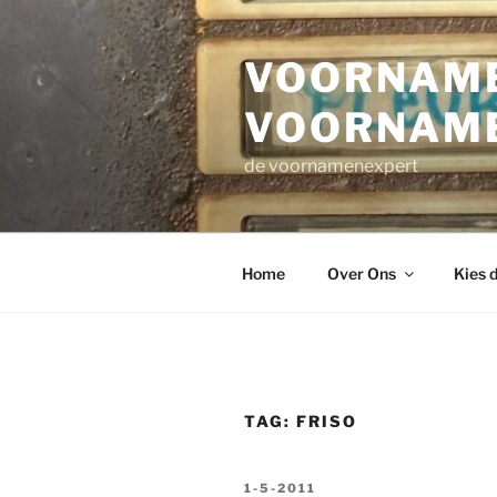
Ga
naar
VOORNAME
de
inhoud
VOORNAM
de voornamenexpert
Home
Over Ons
Kies 
TAG:
FRISO
GEPLAATST
1-5-2011