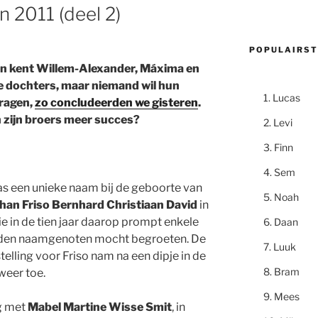
n 2011 (deel 2)
POPULAIRST
n kent Willem-Alexander, Máxima en
e dochters, maar niemand wil hun
Lucas
ragen,
zo concludeerden we gisteren
.
zijn broers meer succes?
Levi
Finn
Sem
as een unieke naam bij de geboorte van
Noah
han Friso Bernhard Christiaan David
in
ie in de tien jaar daarop prompt enkele
Daan
den naamgenoten mocht begroeten. De
Luuk
elling voor Friso nam na een dipje in de
Bram
weer toe.
Mees
ng met
Mabel Martine Wisse Smit
, in