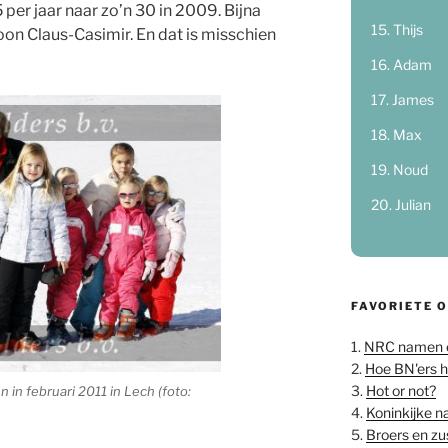
 per jaar naar zo’n 30 in 2009. Bijna
Thijs
on Claus-Casimir. En dat is misschien
Adam
James
Max
Noud
Julian
FAVORIETE 
1.
NRC namen 
2.
Hoe BN'ers 
3.
Hot or not?
 in februari 2011 in Lech (foto:
4.
Koninkijke 
5.
Broers en z