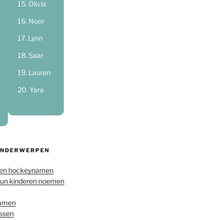
Olivia
Noor
Lynn
Saar
Lauren
Yara
ONDERWERPEN
en hockeynamen
hun kinderen noemen
namen
ussen