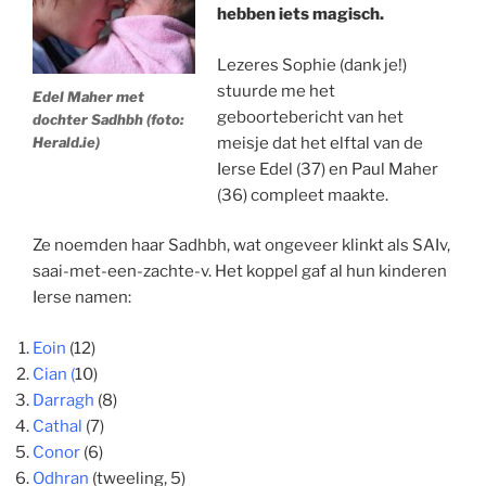
hebben iets magisch.
Lezeres Sophie (dank je!)
stuurde me het
Edel Maher met
geboortebericht van het
dochter Sadhbh (foto:
Herald.ie)
meisje dat het elftal van de
Ierse Edel (37) en Paul Maher
(36) compleet maakte.
Ze noemden haar Sadhbh, wat ongeveer klinkt als SAIv,
saai-met-een-zachte-v. Het koppel gaf al hun kinderen
Ierse namen:
Eoin
(12)
Cian (
10)
Darragh
(8)
Cathal
(7)
Conor
(6)
Odhran
(tweeling, 5)