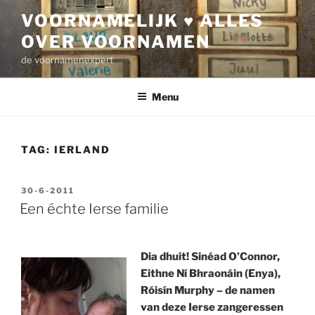
Ga
VOORNAMELIJK ♥ ALLES
naar
OVER VOORNAMEN
de
inhoud
de voornamenexpert
Menu
TAG:
IERLAND
GEPLAATST
30-6-2011
OP
Een échte Ierse familie
Dia dhuit! Sinéad O’Connor,
Eithne Ní Bhraonáin (Enya),
Róisín Murphy – de namen
van deze Ierse zangeressen