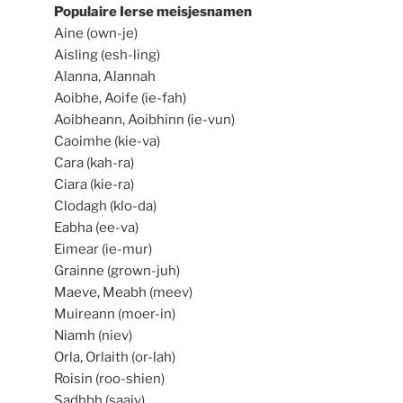
Populaire Ierse meisjesnamen
Aine (own-je)
Aisling (esh-ling)
Alanna, Alannah
Aoibhe, Aoife (ie-fah)
Aoibheann, Aoibhinn (ie-vun)
Caoimhe (kie-va)
Cara (kah-ra)
Ciara (kie-ra)
Clodagh (klo-da)
Eabha (ee-va)
Eimear (ie-mur)
Grainne (grown-juh)
Maeve, Meabh (meev)
Muireann (moer-in)
Niamh (niev)
Orla, Orlaith (or-lah)
Roisin (roo-shien)
Sadhbh (saaiv)