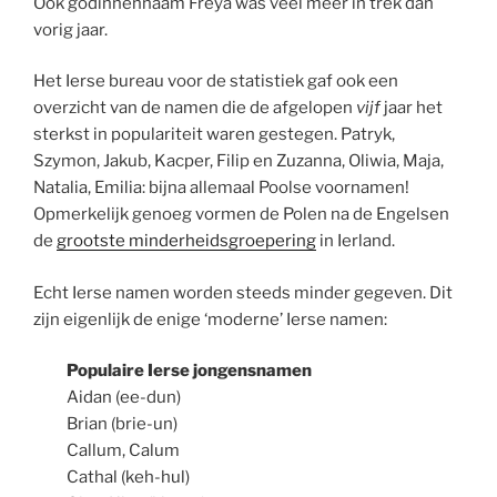
Ook godinnennaam Freya was veel meer in trek dan
vorig jaar.
Het Ierse bureau voor de statistiek gaf ook een
overzicht van de namen die de afgelopen
vijf
jaar het
sterkst in populariteit waren gestegen. Patryk,
Szymon, Jakub, Kacper, Filip en Zuzanna, Oliwia, Maja,
Natalia, Emilia: bijna allemaal Poolse voornamen!
Opmerkelijk genoeg vormen de Polen na de Engelsen
de
grootste minderheidsgroepering
in Ierland.
Echt Ierse namen worden steeds minder gegeven. Dit
zijn eigenlijk de enige ‘moderne’ Ierse namen:
Populaire Ierse jongensnamen
Aidan (ee-dun)
Brian (brie-un)
Callum, Calum
Cathal (keh-hul)