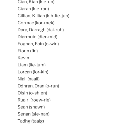
Cian, Kian (kie-un)
Ciaran (kie-ran)
Cillian, Killian (kih-lie-jun)
Cormac (kor-mek)
Dara, Darragh (dai-ruh)
Diarmuid (dier-mid)
Eoghan, Eoin (o-win)
Fionn (fin)
Kevin
Liam (lie-jum)
Lorcan (lor-kin)
Niall (naail)
Odhran, Oran (o-run)
Oisin (o-shien)
Ruairi (roew-rie)
Sean (shawn)
Senan (sie-nan)
Tadhg (taaig)