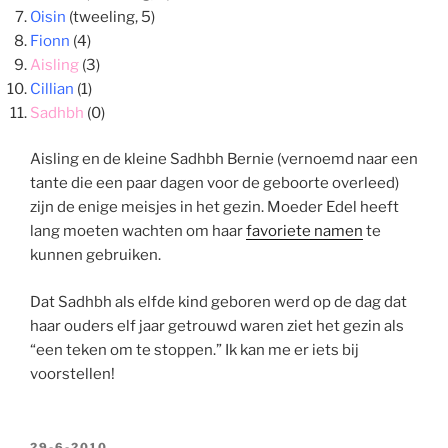
Oisin
(tweeling, 5)
Fionn
(4)
Aisling
(3)
Cillian
(1)
Sadhbh
(0)
Aisling en de kleine Sadhbh Bernie (vernoemd naar een
tante die een paar dagen voor de geboorte overleed)
zijn de enige meisjes in het gezin. Moeder Edel heeft
lang moeten wachten om haar
favoriete namen
te
kunnen gebruiken.
Dat Sadhbh als elfde kind geboren werd op de dag dat
haar ouders elf jaar getrouwd waren ziet het gezin als
“een teken om te stoppen.” Ik kan me er iets bij
voorstellen!
GEPLAATST
29-6-2010