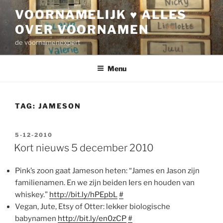
Ga
VOORNAMELIJK ♥ ALLES
naar
OVER VOORNAMEN
de
inhoud
de voornamenexpert
Menu
TAG:
JAMESON
GEPLAATST
5-12-2010
OP
Kort nieuws 5 december 2010
Pink’s zoon gaat Jameson heten: “James en Jason zijn
familienamen. En we zijn beiden Iers en houden van
whiskey.”
http://bit.ly/hPEpbL
#
Vegan, Jute, Etsy of Otter: lekker biologische
babynamen
http://bit.ly/en0zCP
#