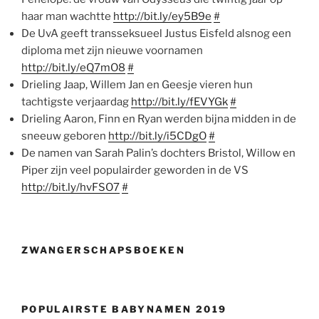
haar man wachtte
http://bit.ly/ey5B9e
#
De UvA geeft transseksueel Justus Eisfeld alsnog een
diploma met zijn nieuwe voornamen
http://bit.ly/eQ7mO8
#
Drieling Jaap, Willem Jan en Geesje vieren hun
tachtigste verjaardag
http://bit.ly/fEVYGk
#
Drieling Aaron, Finn en Ryan werden bijna midden in de
sneeuw geboren
http://bit.ly/i5CDgO
#
De namen van Sarah Palin’s dochters Bristol, Willow en
Piper zijn veel populairder geworden in de VS
http://bit.ly/hvFSO7
#
ZWANGERSCHAPSBOEKEN
POPULAIRSTE BABYNAMEN 2019