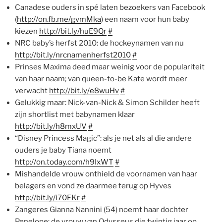
Canadese ouders in spé laten bezoekers van Facebook
(
http://on.fb.me/gvmMka
) een naam voor hun baby
kiezen
http://bit.ly/huE9Qr
#
NRC baby’s herfst 2010: de hockeynamen van nu
http://bit.ly/nrcnamenherfst2010
#
Prinses Maxima deed maar weinig voor de populariteit
van haar naam; van queen-to-be Kate wordt meer
verwacht
http://bit.ly/e8wuHv
#
Gelukkig maar: Nick-van-Nick & Simon Schilder heeft
zijn shortlist met babynamen klaar
http://bit.ly/h8mxUV
#
“Disney Princess Magic”: als je net als al die andere
ouders je baby Tiana noemt
http://on.today.com/h9IxWT
#
Mishandelde vrouw onthield de voornamen van haar
belagers en vond ze daarmee terug op Hyves
http://bit.ly/i70FKr
#
Zangeres Gianna Nannini (54) noemt haar dochter
Penelope: de vrouw van Odysseus die twintig jaar op