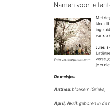
OP
Namen voor je len
Met de 
kind dit
ingeluid
van de 
Jules is
Latijnse
verse, 
Foto via sharptours.com
je er nie
De meisjes:
Anthea
: bloesem (Grieks)
April, Avril
: geboren in de 