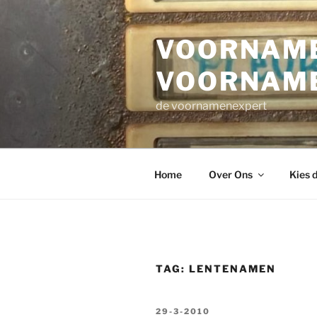
Ga
naar
VOORNAME
de
inhoud
VOORNAM
de voornamenexpert
Home
Over Ons
Kies 
TAG:
LENTENAMEN
GEPLAATST
29-3-2010