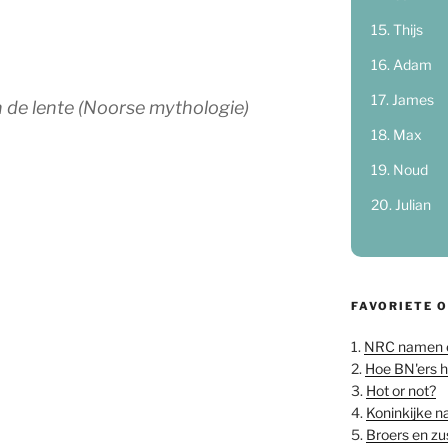
Thijs
Adam
James
en de lente (Noorse mythologie)
Max
Noud
Julian
FAVORIETE 
1.
NRC namen 
2.
Hoe BN'ers 
3.
Hot or not?
4.
Koninkijke 
5.
Broers en z