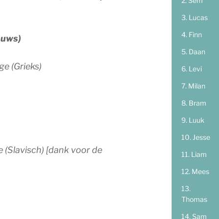
Sem
Lucas
Finn
euws)
Daan
ge (Grieks)
Levi
Milan
Bram
Luuk
Jesse
e (Slavisch)
[dank voor de
Liam
Mees
Thomas
Sam