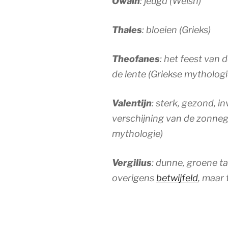
Owain
: jeugd (Welsh)
Thales
: bloeien (Grieks)
Theofanes
: het feest van 
de lente (Griekse mythologi
Valentijn
: sterk, gezond, in
verschijning van de zonneg
mythologie)
Vergilius
: dunne, groene ta
overigens
betwijfeld
, maar 