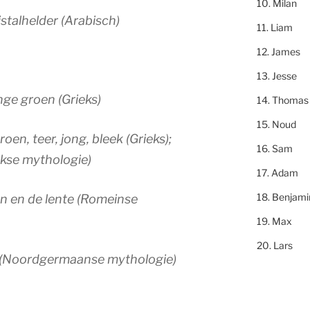
Milan
istalhelder (Arabisch)
Liam
James
Jesse
onge groen (Grieks)
Thomas
Noud
groen, teer, jong, bleek (Grieks);
Sam
ekse mythologie)
Adam
Benjami
n en de lente (Romeinse
Max
Lars
e (Noordgermaanse mythologie)