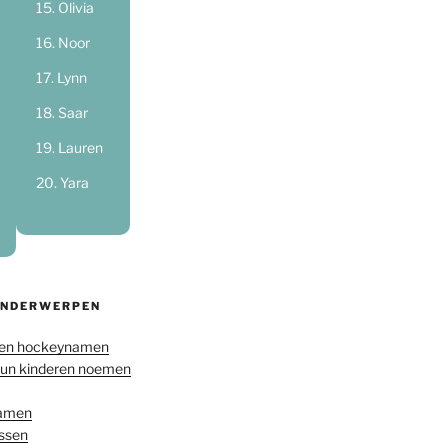
Olivia
Noor
Lynn
Saar
Lauren
Yara
ONDERWERPEN
en hockeynamen
hun kinderen noemen
namen
ussen