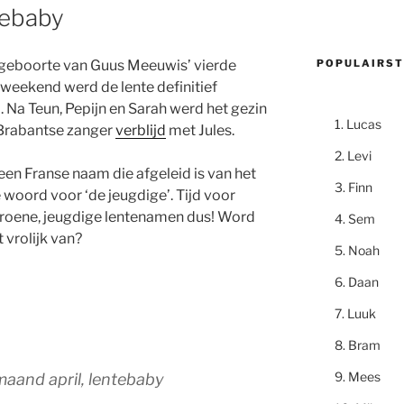
tebaby
POPULAIRST
geboorte van Guus Meeuwis’ vierde
 weekend werd de lente definitief
. Na Teun, Pepijn en Sarah werd het gezin
Lucas
Brabantse zanger
verblijd
met Jules.
Levi
 een Franse naam die afgeleid is van het
Finn
 woord voor ‘de jeugdige’. Tijd voor
groene, jeugdige lentenamen dus! Word
Sem
t vrolijk van?
Noah
Daan
Luuk
Bram
Mees
maand april, lentebaby