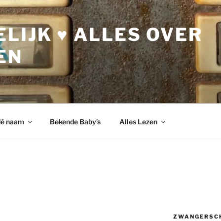
LIJK ♥ ALLES OVER
EN
dé naam
Bekende Baby’s
Alles Lezen
ZWANGERSC