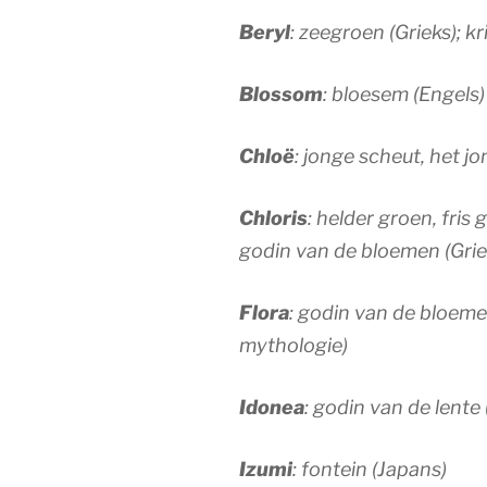
Beryl
: zeegroen (Grieks); kr
Blossom
: bloesem (Engels)
Chloë
: jonge scheut, het j
Chloris
: helder groen, fris 
godin van de bloemen (Gri
Flora
: godin van de bloeme
mythologie)
Idonea
: godin van de lent
Izumi
: fontein (Japans)