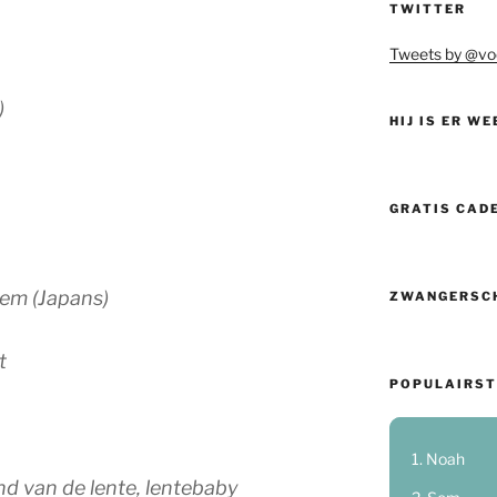
TWITTER
Tweets by @vo
)
HIJ IS ER WE
GRATIS CAD
sem (Japans)
ZWANGERSC
t
POPULAIRST
Noah
nd van de lente, lentebaby