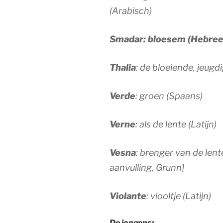
(Arabisch)
Smadar: bloesem (Hebre
Thalia
: de bloeiende, jeugdi
Verde
: groen (Spaans)
Verne
: als de lente (Latijn)
Vesna
:
brenger van de
lent
aanvulling, Grunn]
Violante
: viooltje (Latijn)
De jongens: