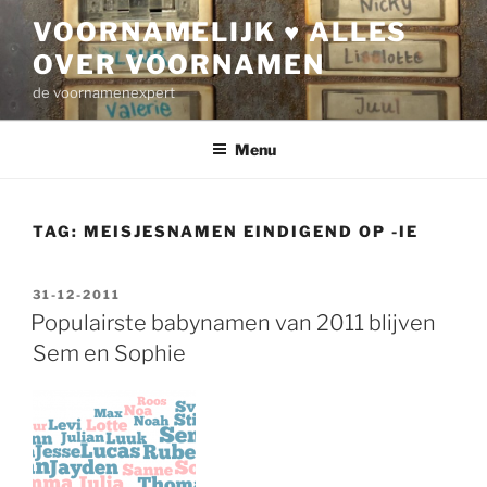
Ga
VOORNAMELIJK ♥ ALLES
naar
OVER VOORNAMEN
de
inhoud
de voornamenexpert
Menu
TAG:
MEISJESNAMEN EINDIGEND OP -IE
GEPLAATST
31-12-2011
OP
Populairste babynamen van 2011 blijven
Sem en Sophie