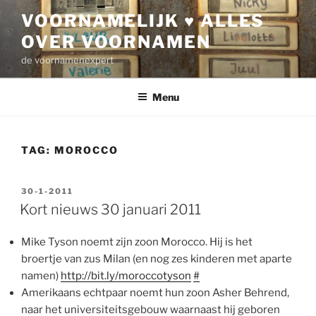
Ga
VOORNAMELIJK ♥ ALLES
naar
OVER VOORNAMEN
de
inhoud
de voornamenexpert
Menu
TAG:
MOROCCO
GEPLAATST
30-1-2011
OP
Kort nieuws 30 januari 2011
Mike Tyson noemt zijn zoon Morocco. Hij is het
broertje van zus Milan (en nog zes kinderen met aparte
namen)
http://bit.ly/moroccotyson
#
Amerikaans echtpaar noemt hun zoon Asher Behrend,
naar het universiteitsgebouw waarnaast hij geboren