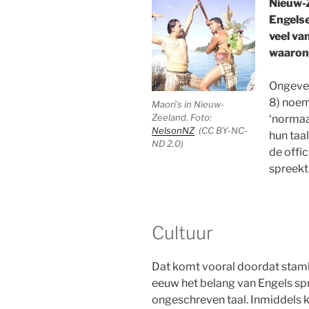
Nieuw-
Engelse
veel va
waarond
Ongevee
8) noem
Maori’s in Nieuw-
Zeeland. Foto:
‘normaa
NelsonNZ
(CC BY-NC-
hun taa
ND 2.0)
de offic
spreekt
Cultuur
Dat komt vooral doordat stam
eeuw het belang van Engels sp
ongeschreven taal. Inmiddels 