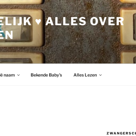
LIJK ♥ ALLES OVER
EN
dé naam
Bekende Baby’s
Alles Lezen
ZWANGERSC