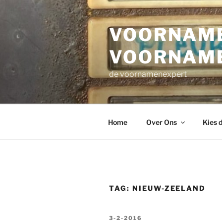
Ga
naar
VOORNAME
de
inhoud
VOORNAM
de voornamenexpert
Home
Over Ons
Kies 
TAG:
NIEUW-ZEELAND
GEPLAATST
3-2-2016