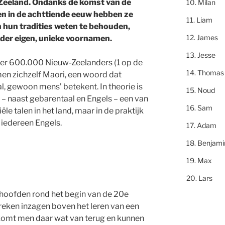
Zeeland. Ondanks de komst van de
Milan
n in de achttiende eeuw hebben ze
Liam
n hun tradities weten te behouden,
James
er eigen, unieke voornamen.
Jesse
r 600.000 Nieuw-Zeelanders (1 op de
Thomas
en zichzelf Maori, een woord dat
l, gewoon mens’ betekent. In theorie is
Noud
l – naast gebarentaal en Engels – een van
Sam
iële talen in het land, maar in de praktijk
 iedereen Engels.
Adam
Benjami
Max
Lars
hoofden rond het begin van de 20e
reken inzagen boven het leren van een
komt men daar wat van terug en kunnen