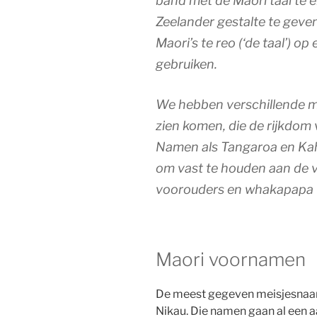
band met de Māori taal te e
Zeelander gestalte te geven.
Maori’s
te reo
(‘de taal’) op
gebruiken.
We hebben verschillende mo
zien komen, die de rijkdom 
Namen als
Tangaroa
en
Ka
om vast te houden aan de ve
voorouders en
whakapapa
Maori voornamen
De meest gegeven meisjesnaam
Nikau. Die namen gaan al een a