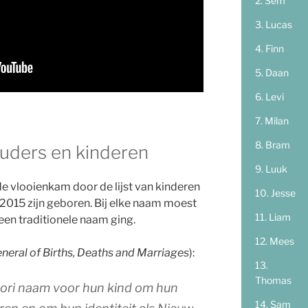
Sem
Lucas
Finn
Daan
Levi
Milan
Bram
uders en kinderen
Luuk
de vlooienkam door de lijst van kinderen
Jesse
ni 2015 zijn geboren. Bij elke naam moest
Liam
en traditionele naam ging.
Mees
neral of Births, Deaths and Marriages
):
Thomas
āori naam voor hun kind om hun
Sam