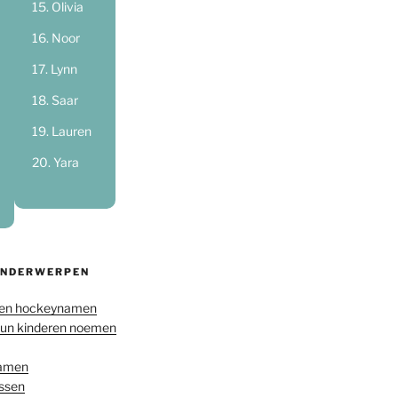
Olivia
Noor
Lynn
Saar
Lauren
Yara
ONDERWERPEN
en hockeynamen
hun kinderen noemen
namen
ussen