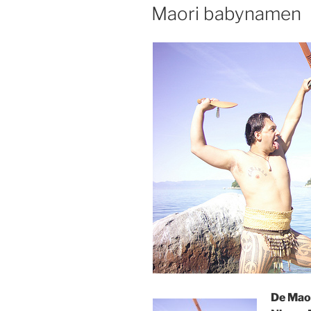
OP
Maori babynamen
De Maor