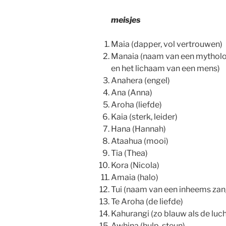
meisjes
Maia (dapper, vol vertrouwen)
Manaia (naam van een mytholog
en het lichaam van een mens)
Anahera (engel)
Ana (Anna)
Aroha (liefde)
Kaia (sterk, leider)
Hana (Hannah)
Ataahua (mooi)
Tia (Thea)
Kora (Nicola)
Amaia (halo)
Tui (naam van een inheems zan
Te Aroha (de liefde)
Kahurangi (zo blauw als de luc
Awhina (hulp, steun)