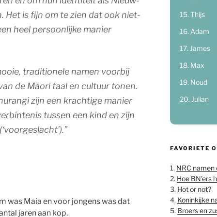
ren en om hun identiteit als Nieuw-
 Het is fijn om te zien dat ook niet-
Thijs
 een heel persoonlijke manier
Adam
James
Max
oie, traditionele namen voorbij
Noud
van de Māori taal en cultuur tonen.
Julian
hurangi
zijn een krachtige manier
rbintenis tussen een kind en zijn
(‘voorgeslacht’).”
FAVORIETE 
1.
NRC namen 
2.
Hoe BN'ers 
3.
Hot or not?
4.
Koninkijke 
 was Maia en voor jongens was dat
5.
Broers en z
antal jaren aan kop.