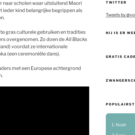
TWITTER
 naar scholen waar uitsluitend Maori
 ieder kind belangrijke begrippen als
Tweets by @vo
en.
e gras culturele gebruiken en tradities
HIJ IS ER WE
ers overgenomen. Zo doen de
All Blacks
and) voordat ze internationale
haka (een ceremoniële dans).
GRATIS CAD
uders met een Europese achtergrond
n.
ZWANGERSC
POPULAIRST
Noah