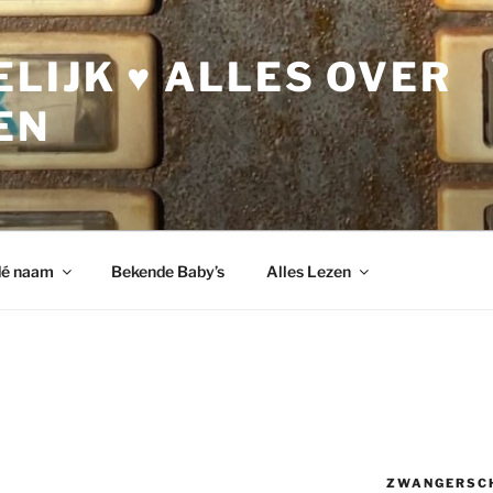
LIJK ♥ ALLES OVER
EN
dé naam
Bekende Baby’s
Alles Lezen
ZWANGERSC