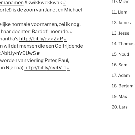
Milan
emanamen
#kwikkwekkwak
#
oorte!) is de zoon van Janet en Michael
Liam
James
lijke normale voornamen, zei ik nog,
 haar dochter ‘Bardot’ noemde.
#
Jesse
amantha’s
http://bit.ly/qggZgP
#
Thomas
en wil dat mensen die een Golfrijdende
://bit.ly/nV9UwS
#
Noud
worden van vierling Peter, Paul,
Sam
 in Nigeria)
http://bit.ly/ov4V11
#
Adam
Benjami
Max
Lars