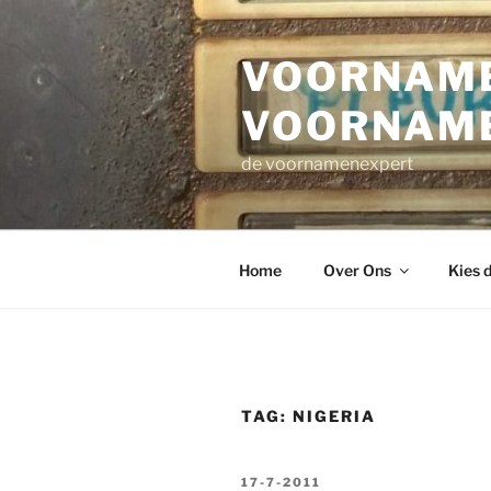
Ga
naar
VOORNAME
de
inhoud
VOORNAM
de voornamenexpert
Home
Over Ons
Kies 
TAG:
NIGERIA
GEPLAATST
17-7-2011