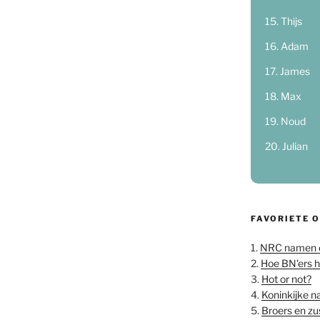
Thijs
Adam
James
Max
Noud
Julian
FAVORIETE 
1.
NRC namen 
2.
Hoe BN'ers 
3.
Hot or not?
4.
Koninkijke 
5.
Broers en z