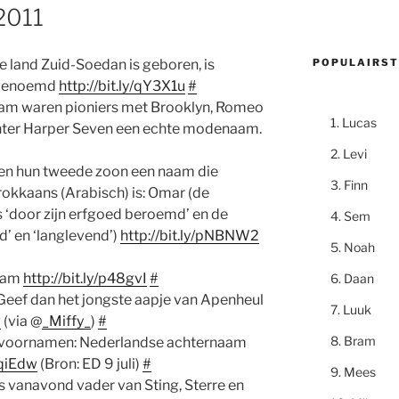
 2011
POPULAIRST
e land Zuid-Soedan is geboren, is
) genoemd
http://bit.ly/qY3X1u
#
ham waren pioniers met Brooklyn, Romeo
Lucas
chter Harper Seven een echte modenaam.
Levi
even hun tweede zoon een naam die
Finn
kkaans (Arabisch) is: Omar (de
s ‘door zijn erfgoed beroemd’ en de
Sem
’ en ‘langlevend’)
http://bit.ly/pNBNW2
Noah
rdam
http://bit.ly/p48gvI
#
Daan
 Geef dan het jongste aapje van Apenheul
Luuk
P
(via @
_Miffy_
)
#
Bram
 voornamen: Nederlandse achternaam
SqiEdw
(Bron: ED 9 juli)
#
Mees
s vanavond vader van Sting, Sterre en