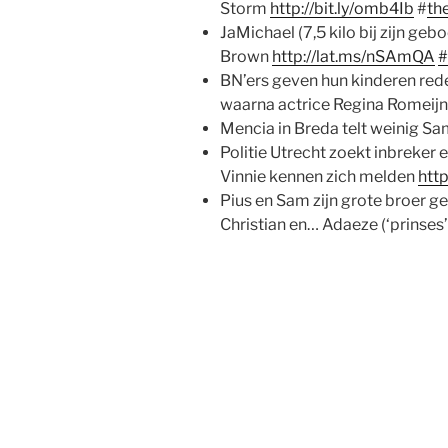
Storm
http://bit.ly/omb4Ib
#
th
JaMichael (7,5 kilo bij zijn geb
Brown
http://lat.ms/nSAmQA
#
BN’ers geven hun kinderen rede
waarna actrice Regina Romeijn
Mencia in Breda telt weinig S
Politie Utrecht zoekt inbreker 
Vinnie kennen zich melden
http
Pius en Sam zijn grote broer ge
Christian en… Adaeze (‘prinses’