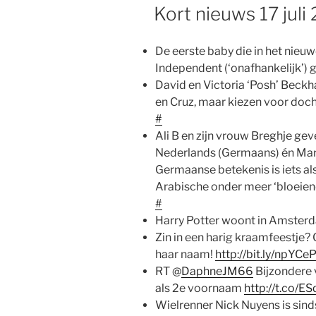
OP
Kort nieuws 17 juli
De eerste baby die in het nieuw
Independent (‘onafhankelijk’
David en Victoria ‘Posh’ Beck
en Cruz, maar kiezen voor do
#
Ali B en zijn vrouw Breghje g
Nederlands (Germaans) én Maro
Germaanse betekenis is iets al
Arabische onder meer ‘bloeiend
#
Harry Potter woont in Amste
Zin in een harig kraamfeestje?
haar naam!
http://bit.ly/npYCe
RT @
DaphneJM66
Bijzondere
als 2e voornaam
http://t.co/E
Wielrenner Nick Nuyens is sind