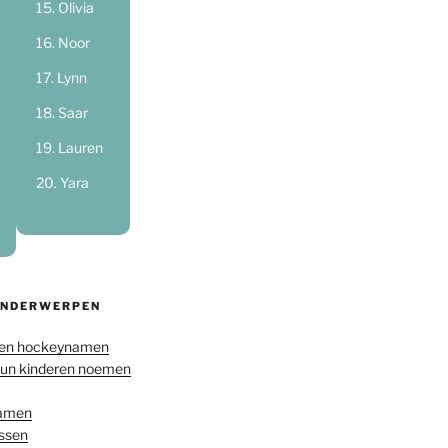
Olivia
Noor
Lynn
Saar
Lauren
Yara
ONDERWERPEN
en hockeynamen
hun kinderen noemen
namen
ussen