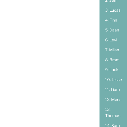
Sem
Lucas
Finn
Daan
Levi
Milan
Bram
Luuk
Jesse
Liam
Mees
Thomas
Sam