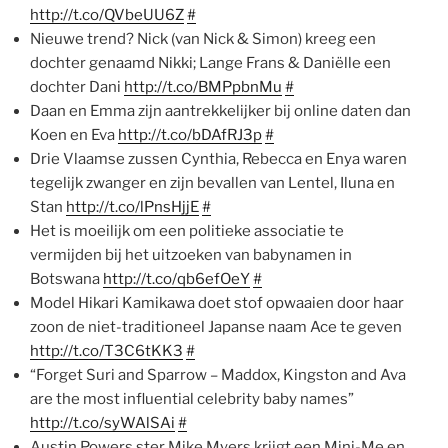
http://t.co/QVbeUU6Z
#
Nieuwe trend? Nick (van Nick & Simon) kreeg een
dochter genaamd Nikki; Lange Frans & Daniëlle een
dochter Dani
http://t.co/BMPpbnMu
#
Daan en Emma zijn aantrekkelijker bij online daten dan
Koen en Eva
http://t.co/bDAfRJ3p
#
Drie Vlaamse zussen Cynthia, Rebecca en Enya waren
tegelijk zwanger en zijn bevallen van Lentel, Iluna en
Stan
http://t.co/lPnsHjjE
#
Het is moeilijk om een politieke associatie te
vermijden bij het uitzoeken van babynamen in
Botswana
http://t.co/qb6efOeY
#
Model Hikari Kamikawa doet stof opwaaien door haar
zoon de niet-traditioneel Japanse naam Ace te geven
http://t.co/T3C6tKK3
#
“Forget Suri and Sparrow – Maddox, Kingston and Ava
are the most influential celebrity baby names”
http://t.co/syWAlSAi
#
Austin Powers ster Mike Myers krijgt een Mini-Me en