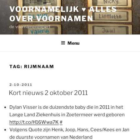
Ga
VOORNAMELIJK ♥ ALLES
naar
OVER VOORNAMEN
de
inhoud
de voornamenexpert
Menu
TAG:
RIJMNAAM
GEPLAATST
2-10-2011
OP
Kort nieuws 2 oktober 2011
Dylan Visser is de duizendste baby die in 2011 in het
Lange Land Ziekenhuis in Zoetermeer werd geboren
http://t.co/H16Wwa7K
#
Volgens Quote zijn Henk, Joop, Hans, Cees/Kees en Jan
de duurste voornamen van Nederland