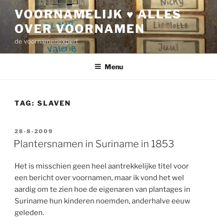
Ga
VOORNAMELIJK ♥ ALLES
naar
OVER VOORNAMEN
de
inhoud
de voornamenexpert
Menu
TAG:
SLAVEN
GEPLAATST
28-8-2009
OP
Plantersnamen in Suriname in 1853
Het is misschien geen heel aantrekkelijke titel voor
een bericht over voornamen, maar ik vond het wel
aardig om te zien hoe de eigenaren van plantages in
Suriname hun kinderen noemden, anderhalve eeuw
geleden.