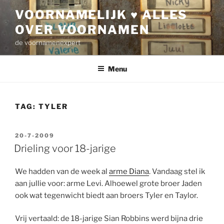
Ga
VOORNAMELIJK ♥ ALLES
naar
OVER VOORNAMEN
de
inhoud
de voornamenexpert
Menu
TAG:
TYLER
GEPLAATST
20-7-2009
OP
Drieling voor 18-jarige
We hadden van de week al
arme Diana
. Vandaag stel ik
aan jullie voor: arme Levi. Alhoewel grote broer Jaden
ook wat tegenwicht biedt aan broers Tyler en Taylor.
Vrij vertaald: de 18-jarige Sian Robbins werd bijna drie