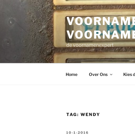
Ga
naar
VOORNAME
de
inhoud
VOORNAM
de voornamenexpert
Home
Over Ons
Kies 
TAG:
WENDY
GEPLAATST
10-1-2016