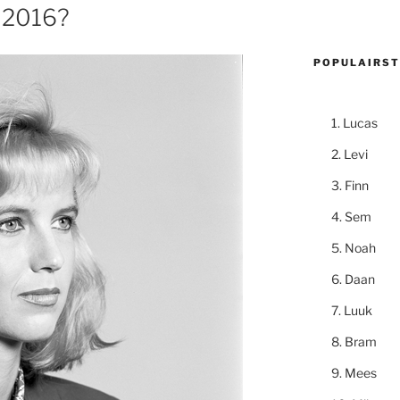
n 2016?
POPULAIRST
Lucas
Levi
Finn
Sem
Noah
Daan
Luuk
Bram
Mees