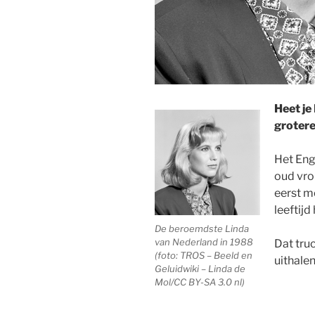
Heet je
grotere
Het Eng
oud vro
eerst m
leeftijd
De beroemdste Linda
van Nederland in 1988
Dat truc
(foto: TROS – Beeld en
uithalen
Geluidwiki – Linda de
Mol/CC BY-SA 3.0 nl)