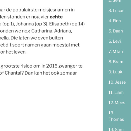
Sem
aar de populairste meisjesnamen in
Lucas
den stonden er nog vier
echte
Finn
 (op 1), Johanna (op 3), Elisabeth (op 14)
vonden we nog Catharina, Adriana,
Daan
ella. Die laten we even buiten
Levi
t dit soort namen gaan meestal met
Milan
r het leven.
Bram
 grootste risico om in 2016 zwanger te
Luuk
 of Chantal? Dan kan het ook zomaar
Jesse
Liam
Mees
Thomas
Sam