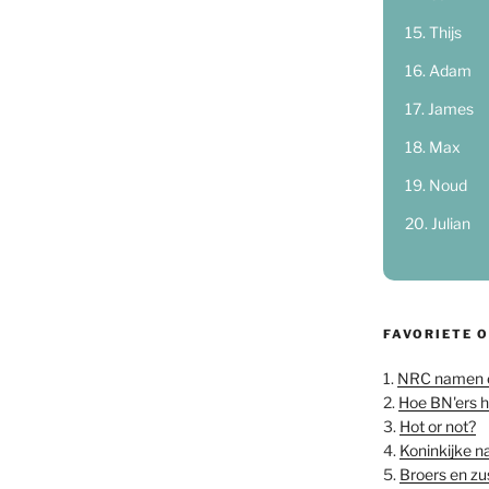
Thijs
Adam
James
Max
Noud
Julian
FAVORIETE 
1.
NRC namen 
2.
Hoe BN'ers 
3.
Hot or not?
4.
Koninkijke 
5.
Broers en z