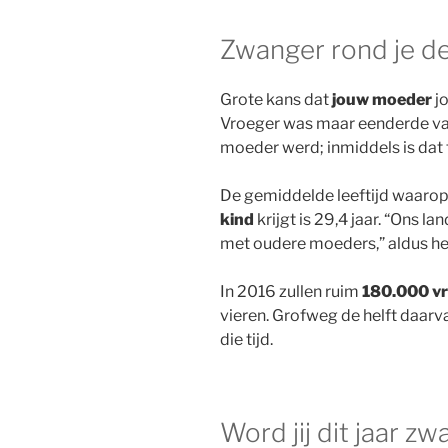
Zwanger rond je de
Grote kans dat
jouw moeder
jo
Vroeger was maar eenderde va
moeder werd; inmiddels is dat
De gemiddelde leeftijd waaro
kind
krijgt is 29,4 jaar. “
Ons lan
met oudere moeders,” aldus h
In 2016 zullen ruim
180.000 v
vieren. Grofweg de helft daarv
die tijd.
Word jij dit jaar z