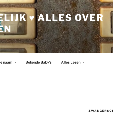
LIJK ♥ ALLES OVER
EN
dé naam
Bekende Baby’s
Alles Lezen
ZWANGERSC