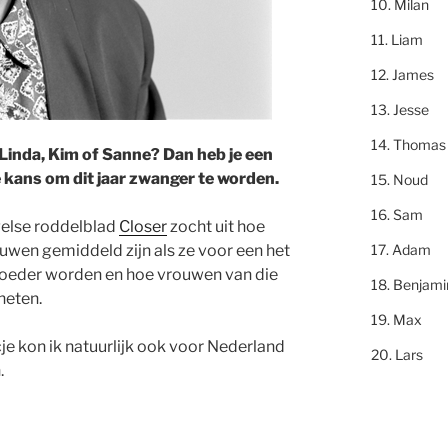
Milan
Liam
James
Jesse
Thomas
 Linda, Kim of Sanne? Dan heb je een
 kans om dit jaar zwanger te worden.
Noud
Sam
else roddelblad
Closer
zocht uit hoe
Adam
uwen gemiddeld zijn als ze voor een het
oeder worden en hoe vrouwen van die
Benjami
 heten.
Max
je kon ik natuurlijk ook voor Nederland
Lars
.