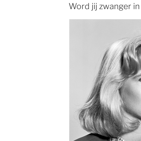
OP
Word jij zwanger i