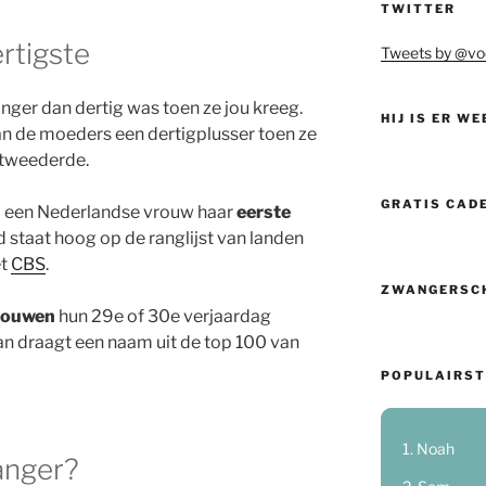
TWITTER
rtigste
Tweets by @vo
nger dan dertig was toen ze jou kreeg.
HIJ IS ER WE
n de moeders een dertigplusser toen ze
 tweederde.
GRATIS CAD
p een Nederlandse vrouw haar
eerste
d staat hoog op de ranglijst van landen
et
CBS
.
ZWANGERSC
rouwen
hun 29e of 30e verjaardag
an draagt een naam uit de top 100 van
POPULAIRST
Noah
wanger?