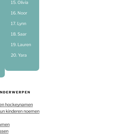
Olivia
Noor
Lynn
Saar
Lauren
Yara
ONDERWERPEN
en hockeynamen
hun kinderen noemen
namen
ussen