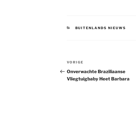
CATEGORIEËN
BUITENLANDS NIEUWS
Berichtnavigatie
Vorig
VORIGE
bericht
Onverwachte Braziliaanse
Vliegtuigbaby Heet Barbara