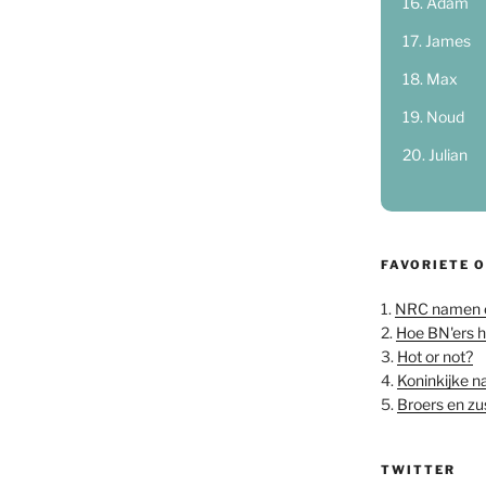
Adam
James
Max
Noud
Julian
FAVORIETE 
1.
NRC namen 
2.
Hoe BN'ers 
3.
Hot or not?
4.
Koninkijke 
5.
Broers en z
TWITTER