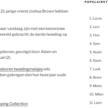
POPULAIRST
21-jarige vriend Joshua Brown hebben
Lucas
Levi
, maar vandaag zijn met een keizersnee
wereld gebracht: de derde tweeling op
Finn
Sem
e geboren, gevolgd door Adam en
Noah
el (2).
Daan
Luuk
eboren tweelingmeisjes
iets
ben gekregen dan hun twee jaar oude
Bram
Mees
Milan
Liam
pping Collection