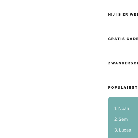
HIJ IS ER WE
GRATIS CAD
ZWANGERSC
POPULAIRST
Noah
Sem
Lucas