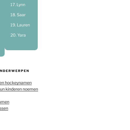
Lynn
Saar
Lauren
Yara
ONDERWERPEN
en hockeynamen
hun kinderen noemen
namen
ussen