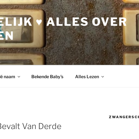
LIJK ♥ ALLES OVER
EN
dé naam
Bekende Baby’s
Alles Lezen
ZWANGERSC
Bevalt Van Derde