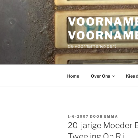
Ga
naar
VOORNAME
de
inhoud
VOORNAM
de voornamenexpert
Home
Over Ons
Kies 
GEPLAATST
1-6-2007
DOOR
EMMA
OP
20-jarige Moeder 
Tweeling Op Rij