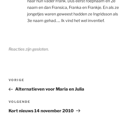
naar hun vader Frank. Dus eerst roepnaam en 2e
naam en dan Fransica, Franka en Frankje. En als ze
jongetjes waren geweest hadden ze Ingridsson als
3e naam gehad….. Ik vind het wel inventief.
Reacties zijn gesloten.
Berichtnavigatie
Vorig
VORIGE
bericht
Alternatieven voor Maria en Julia
Volgend
VOLGENDE
bericht
Kort nieuws 14 november 2010