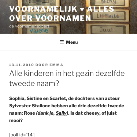
Ga
VOORNAMELIJK ♥ ALLES
naar
OVER VOORNAMEN
de
inhoud
de voornamenexpert
Menu
GEPLAATST
13-11-2010
DOOR
EMMA
OP
Alle kinderen in het gezin dezelfde
tweede naam?
Sophia, Sistine en Scarlet, de dochters van acteur
Sylvester Stallone hebben alle drie dezelfde tweede
naam: Rose
(dank je,
Sally
)
. Is dat cheesy, of juist
mooi?
[poll id=”14″]