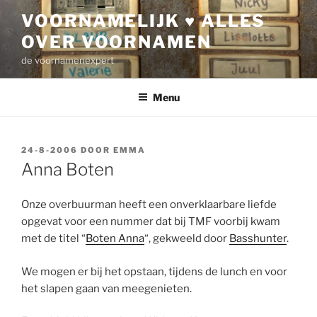
Ga
VOORNAMELIJK ♥ ALLES
naar
OVER VOORNAMEN
de
inhoud
de voornamenexpert
Menu
GEPLAATST
24-8-2006
DOOR
EMMA
OP
Anna Boten
Onze overbuurman heeft een onverklaarbare liefde
opgevat voor een nummer dat bij TMF voorbij kwam
met de titel “
Boten Anna
“, gekweeld door
Basshunter
.
We mogen er bij het opstaan, tijdens de lunch en voor
het slapen gaan van meegenieten.