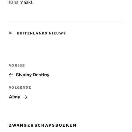
kans maakt.
CATEGORIEËN
BUITENLANDS NIEUWS
Berichtnavigatie
Vorig
VORIGE
bericht
Givainy Destiny
Volgend
VOLGENDE
bericht
Aimy
ZWANGERSCHAPSBOEKEN