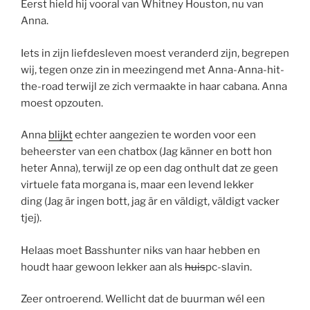
Eerst hield hij vooral van Whitney Houston, nu van
Anna.
Iets in zijn liefdesleven moest veranderd zijn, begrepen
wij, tegen onze zin in meezingend met Anna-Anna-hit-
the-road terwijl ze zich vermaakte in haar cabana. Anna
moest opzouten.
Anna
blijkt
echter aangezien te worden voor een
beheerster van een chatbox (Jag känner en bott hon
heter Anna), terwijl ze op een dag onthult dat ze geen
virtuele fata morgana is, maar een levend lekker
ding (Jag är ingen bott, jag är en väldigt, väldigt vacker
tjej).
Helaas moet Basshunter niks van haar hebben en
houdt haar gewoon lekker aan als
huis
pc-slavin.
Zeer ontroerend. Wellicht dat de buurman wél een