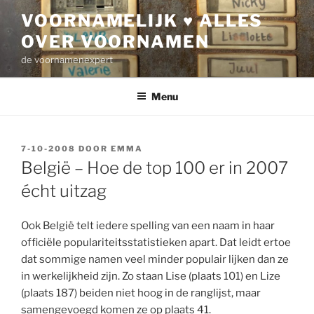
Ga
VOORNAMELIJK ♥ ALLES
naar
OVER VOORNAMEN
de
inhoud
de voornamenexpert
Menu
GEPLAATST
7-10-2008
DOOR
EMMA
OP
België – Hoe de top 100 er in 2007
écht uitzag
Ook België telt iedere spelling van een naam in haar
officiële populariteitsstatistieken apart. Dat leidt ertoe
dat sommige namen veel minder populair lijken dan ze
in werkelijkheid zijn. Zo staan Lise (plaats 101) en Lize
(plaats 187) beiden niet hoog in de ranglijst, maar
samengevoegd komen ze op plaats 41.