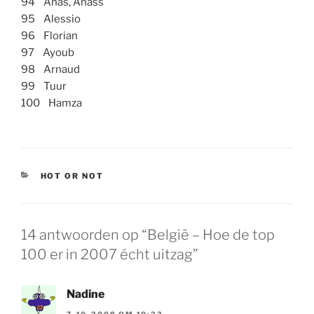
94 Anas, Anass
95 Alessio
96 Florian
97 Ayoub
98 Arnaud
99 Tuur
100 Hamza
CATEGORIEËN
HOT OR NOT
14 antwoorden op “België – Hoe de top
100 er in 2007 écht uitzag”
Nadine
7-10-2008 OM 10:23