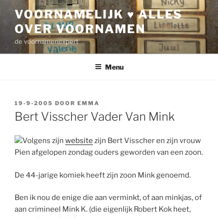
Ga
VOORNAMELIJK ♥ ALLES
naar
OVER VOORNAMEN
de
inhoud
de voornamenexpert
Menu
GEPLAATST
19-9-2005
DOOR
EMMA
OP
Bert Visscher Vader Van Mink
Volgens zijn
website
zijn Bert Visscher en zijn vrouw
Pien afgelopen zondag ouders geworden van een zoon.
De 44-jarige komiek heeft zijn zoon Mink genoemd.
Ben ik nou de enige die aan verminkt, of aan minkjas, of
aan crimineel Mink K. (die eigenlijk Robert Kok heet,