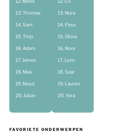
Mees
Liv
Thomas
Nora
Sam
Fleur
Thijs
Olivia
Adam
Noor
James
Lynn
Max
Saar
Noud
Lauren
Julian
Yara
FAVORIETE ONDERWERPEN