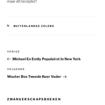
maar dit terzijde)?
CATEGORIEËN
BUITENLANDSE CELEBS
Berichtnavigatie
Vorig
VORIGE
bericht
Michael En Emily Populairst In New York
Volgend
VOLGENDE
bericht
Wouter Bos Tweede Keer Vader
ZWANGERSCHAPSBOEKEN