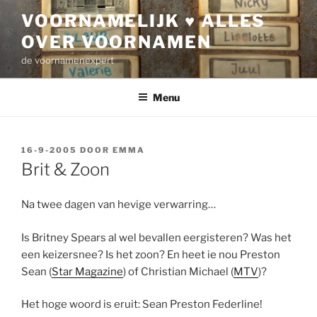
Ga
VOORNAMELIJK ♥ ALLES
naar
OVER VOORNAMEN
de
inhoud
de voornamenexpert
Menu
GEPLAATST
16-9-2005
DOOR
EMMA
OP
Brit & Zoon
Na twee dagen van hevige verwarring…
Is Britney Spears al wel bevallen eergisteren? Was het
een keizersnee? Is het zoon? En heet ie nou Preston
Sean (
Star Magazine
) of Christian Michael (
MTV
)?
Het hoge woord is eruit: Sean Preston Federline!