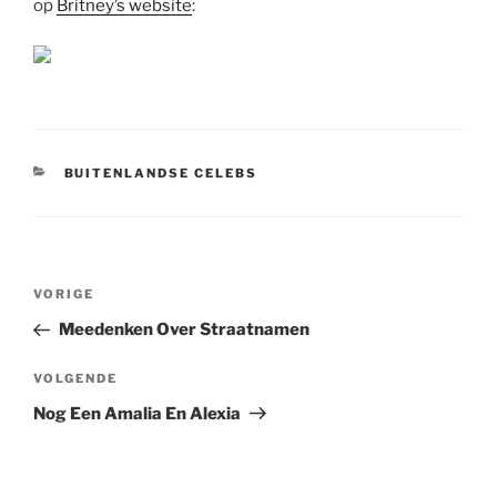
op
Britney’s website
:
CATEGORIEËN
BUITENLANDSE CELEBS
Berichtnavigatie
Vorig
VORIGE
bericht
Meedenken Over Straatnamen
Volgend
VOLGENDE
bericht
Nog Een Amalia En Alexia