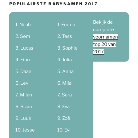
POPULAIRSTE BABYNAMEN 2017
Bekijk de
Noah
Emma
complete
Sem
Tess
voornamen
top 20 van
Lucas
Sophie
2017
Finn
Julia
Daan
Anna
Levi
Mila
Milan
Sara
Bram
Eva
Luuk
Zoë
Jesse
Evi