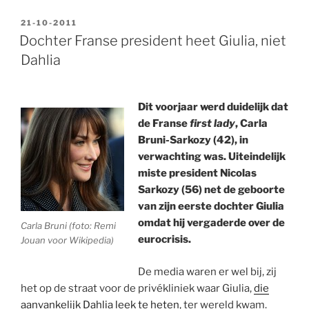
GEPLAATST
21-10-2011
OP
Dochter Franse president heet Giulia, niet
Dahlia
Dit voorjaar werd duidelijk dat
de Franse
first lady
, Carla
Bruni-Sarkozy (42), in
verwachting was. Uiteindelijk
miste president Nicolas
Sarkozy (56) net de geboorte
van zijn eerste dochter Giulia
omdat hij vergaderde over de
Carla Bruni (foto: Remi
eurocrisis.
Jouan voor Wikipedia)
De media waren er wel bij, zij
het op de straat voor de privékliniek waar Giulia,
die
aanvankelijk Dahlia leek te heten
, ter wereld kwam.