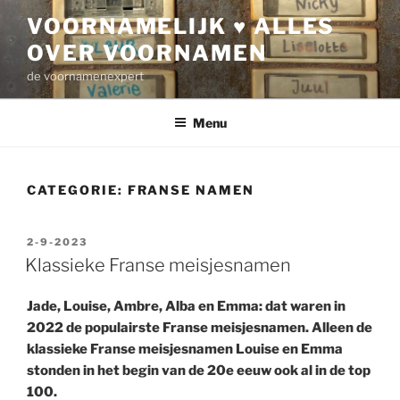
Ga
VOORNAMELIJK ♥ ALLES
naar
OVER VOORNAMEN
de
inhoud
de voornamenexpert
Menu
CATEGORIE:
FRANSE NAMEN
GEPLAATST
2-9-2023
OP
Klassieke Franse meisjesnamen
Jade, Louise, Ambre, Alba en Emma: dat waren in
2022 de populairste Franse meisjesnamen. Alleen de
klassieke Franse meisjesnamen Louise en Emma
stonden in het begin van de 20e eeuw ook al in de top
100.