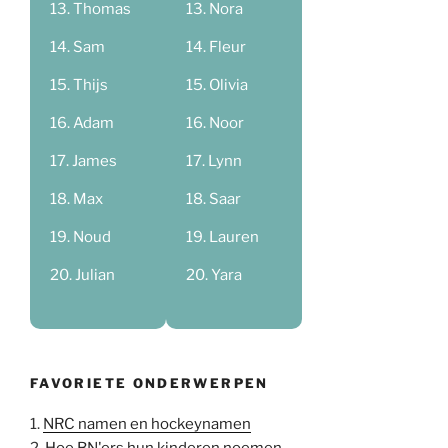
Thomas
Nora
Sam
Fleur
Thijs
Olivia
Adam
Noor
James
Lynn
Max
Saar
Noud
Lauren
Julian
Yara
FAVORIETE ONDERWERPEN
1.
NRC namen en hockeynamen
2.
Hoe BN'ers hun kinderen noemen