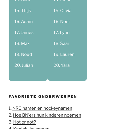
Thijs
Olivia
Adam
Noor
James
Lynn
Max
Saar
Noud
Lauren
Julian
Yara
FAVORIETE ONDERWERPEN
1.
NRC namen en hockeynamen
2.
Hoe BN'ers hun kinderen noemen
3.
Hot or not?
4.
Koninkijke namen