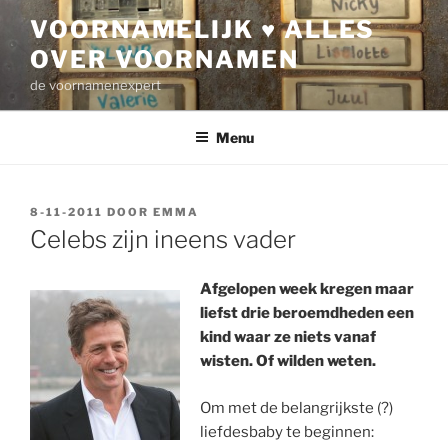
Ga
VOORNAMELIJK ♥ ALLES
naar
OVER VOORNAMEN
de
inhoud
de voornamenexpert
Menu
GEPLAATST
8-11-2011
DOOR
EMMA
OP
Celebs zijn ineens vader
Afgelopen week kregen maar
liefst drie beroemdheden een
kind waar ze niets vanaf
wisten. Of wilden weten.
Om met de belangrijkste (?)
liefdesbaby te beginnen: