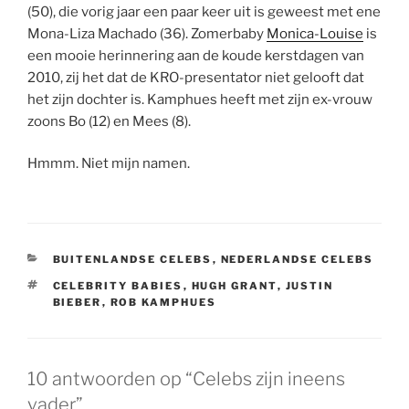
(50), die vorig jaar een paar keer uit is geweest met ene
Mona-Liza Machado (36). Zomerbaby
Monica-Louise
is
een mooie herinnering aan de koude kerstdagen van
2010, zij het dat de KRO-presentator niet gelooft dat
het zijn dochter is. Kamphues heeft met zijn ex-vrouw
zoons Bo (12) en Mees (8).
Hmmm. Niet mijn namen.
CATEGORIEËN
BUITENLANDSE CELEBS
,
NEDERLANDSE CELEBS
TAGS
CELEBRITY BABIES
,
HUGH GRANT
,
JUSTIN
BIEBER
,
ROB KAMPHUES
10 antwoorden op “Celebs zijn ineens
vader”