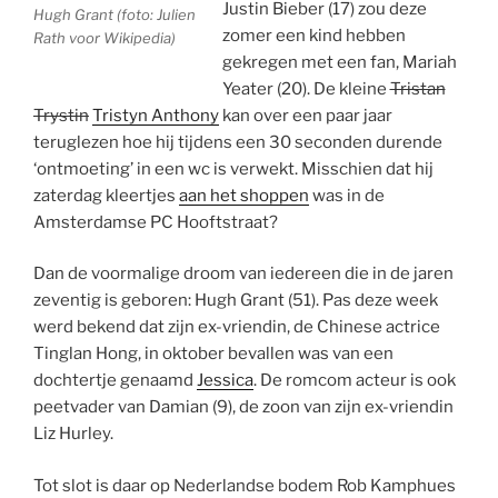
Justin Bieber (17) zou deze
Hugh Grant (foto: Julien
zomer een kind hebben
Rath voor Wikipedia)
gekregen met een fan, Mariah
Yeater (20). De kleine
Tristan
Trystin
Tristyn Anthony
kan over een paar jaar
teruglezen hoe hij tijdens een 30 seconden durende
‘ontmoeting’ in een wc is verwekt. Misschien dat hij
zaterdag kleertjes
aan het shoppen
was in de
Amsterdamse PC Hooftstraat?
Dan de voormalige droom van iedereen die in de jaren
zeventig is geboren: Hugh Grant (51). Pas deze week
werd bekend dat zijn ex-vriendin, de Chinese actrice
Tinglan Hong, in oktober bevallen was van een
dochtertje genaamd
Jessica
. De romcom acteur is ook
peetvader van Damian (9), de zoon van zijn ex-vriendin
Liz Hurley.
Tot slot is daar op Nederlandse bodem Rob Kamphues