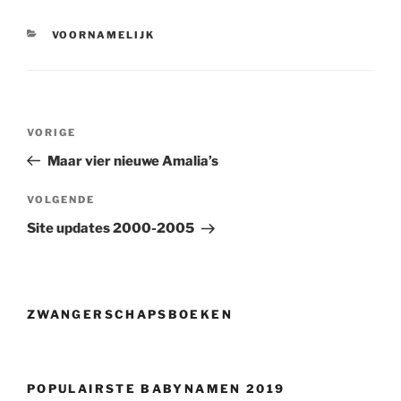
CATEGORIEËN
VOORNAMELIJK
Berichtnavigatie
Vorig
VORIGE
bericht
Maar vier nieuwe Amalia’s
Volgend
VOLGENDE
bericht
Site updates 2000-2005
ZWANGERSCHAPSBOEKEN
POPULAIRSTE BABYNAMEN 2019