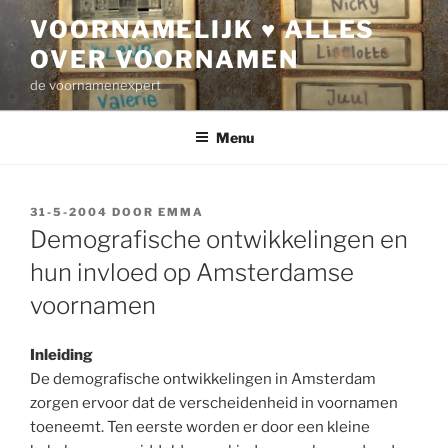
Ga
VOORNAMELIJK ♥ ALLES
naar
OVER VOORNAMEN
de
inhoud
de voornamenexpert
Menu
GEPLAATST
31-5-2004
DOOR
EMMA
OP
Demografische ontwikkelingen en
hun invloed op Amsterdamse
voornamen
Inleiding
De demografische ontwikkelingen in Amsterdam
zorgen ervoor dat de verscheidenheid in voornamen
toeneemt. Ten eerste worden er door een kleine