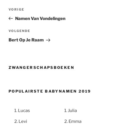
Berichtnavigatie
Vorig
VORIGE
bericht
Namen Van Vondelingen
Volgend
VOLGENDE
bericht
Bert Op Je Raam
ZWANGERSCHAPSBOEKEN
POPULAIRSTE BABYNAMEN 2019
Lucas
Julia
Levi
Emma