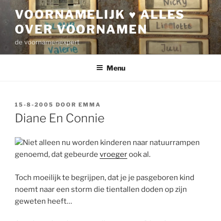
Ga
VOORNAMELIJK ♥ ALLES
naar
OVER VOORNAMEN
de
inhoud
de voornamenexpert
Menu
GEPLAATST
15-8-2005
DOOR
EMMA
OP
Diane En Connie
Niet alleen nu worden kinderen naar natuurrampen
genoemd, dat gebeurde
vroeger
ook al.
Toch moeilijk te begrijpen, dat je je pasgeboren kind
noemt naar een storm die tientallen doden op zijn
geweten heeft…