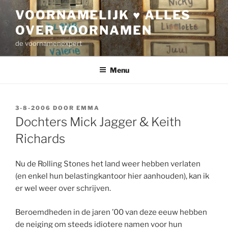
Ga
VOORNAMELIJK ♥ ALLES
naar
OVER VOORNAMEN
de
inhoud
de voornamenexpert
Menu
GEPLAATST
3-8-2006
DOOR
EMMA
OP
Dochters Mick Jagger & Keith
Richards
Nu de Rolling Stones het land weer hebben verlaten
(en enkel hun belastingkantoor hier aanhouden), kan ik
er wel weer over schrijven.
Beroemdheden in de jaren ’00 van deze eeuw hebben
de neiging om steeds idiotere namen voor hun