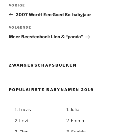
Berichtnavigatie
Vorig
VORIGE
bericht
2007 Wordt Een Goed Bn-babyjaar
Volgend
VOLGENDE
bericht
Meer Beestenboel: Lien & “panda”
ZWANGERSCHAPSBOEKEN
POPULAIRSTE BABYNAMEN 2019
Lucas
Julia
Levi
Emma
Finn
Sophie