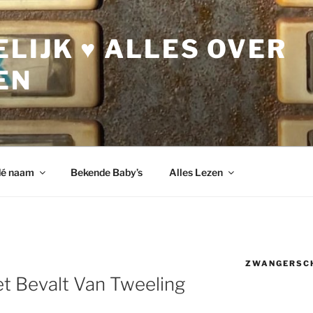
LIJK ♥ ALLES OVER
EN
dé naam
Bekende Baby’s
Alles Lezen
ZWANGERSC
t Bevalt Van Tweeling