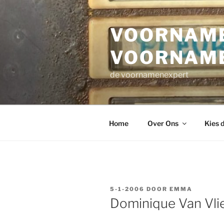
Ga
naar
VOORNAME
de
inhoud
VOORNAM
de voornamenexpert
Home
Over Ons
Kies 
GEPLAATST
5-1-2006
DOOR
EMMA
OP
Dominique Van Vlie