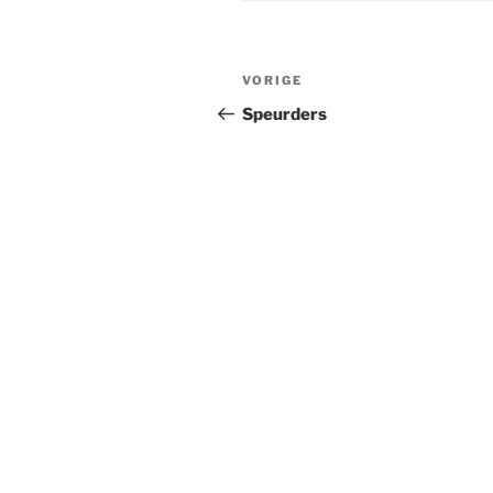
Berichtnavigatie
Vorig
VORIGE
bericht
Speurders