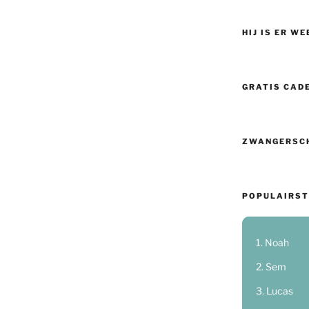
HIJ IS ER WE
GRATIS CAD
ZWANGERSC
POPULAIRST
Noah
Sem
Lucas