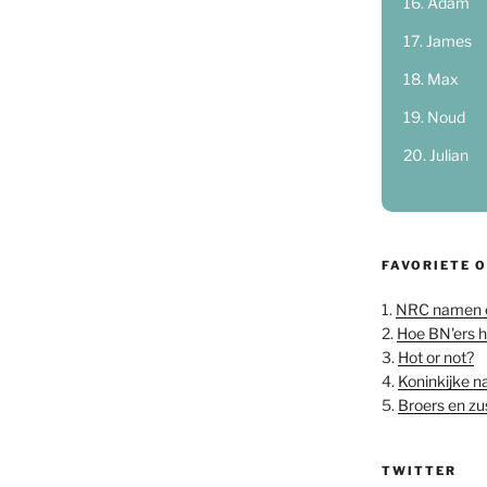
Adam
James
Max
Noud
Julian
FAVORIETE 
1.
NRC namen 
2.
Hoe BN'ers 
3.
Hot or not?
4.
Koninkijke 
5.
Broers en z
TWITTER