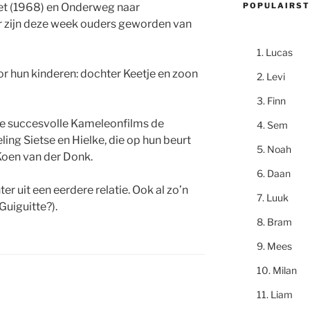
POPULAIRST
et (1968) en Onderweg naar
 zijn deze week ouders geworden van
Lucas
r hun kinderen: dochter Keetje en zoon
Levi
Finn
 de succesvolle Kameleonfilms de
Sem
ng Sietse en Hielke, die op hun beurt
Noah
Koen van der Donk.
Daan
r uit een eerdere relatie. Ook al zo’n
Luuk
Guiguitte?).
Bram
Mees
Milan
Liam