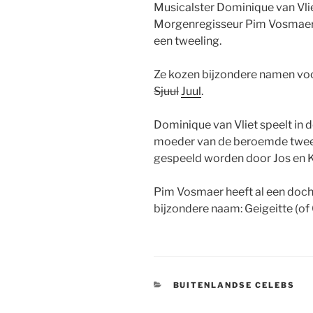
Musicalster Dominique van Vli
Morgenregisseur Pim Vosmaer
een tweeling.
Ze kozen bijzondere namen voo
Sjuul
Juul
.
Dominique van Vliet speelt in
moeder van de beroemde tweeli
gespeeld worden door Jos en 
Pim Vosmaer heeft al een dochte
bijzondere naam: Geigeitte (of 
CATEGORIEËN
BUITENLANDSE CELEBS