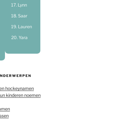
Lynn
Saar
Lauren
Yara
ONDERWERPEN
en hockeynamen
hun kinderen noemen
namen
ussen