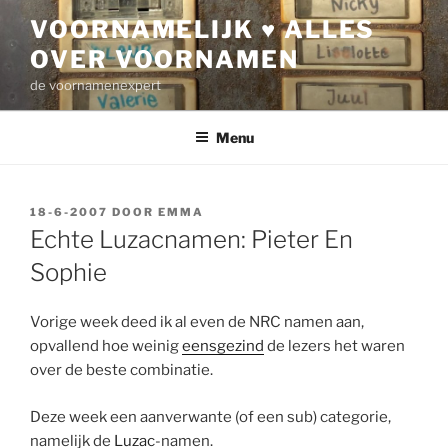
Ga
VOORNAMELIJK ♥ ALLES
naar
OVER VOORNAMEN
de
inhoud
de voornamenexpert
Menu
GEPLAATST
18-6-2007
DOOR
EMMA
OP
Echte Luzacnamen: Pieter En
Sophie
Vorige week deed ik al even de NRC namen aan,
opvallend hoe weinig
eensgezind
de lezers het waren
over de beste combinatie.
Deze week een aanverwante (of een sub) categorie,
namelijk de
Luzac
-namen.