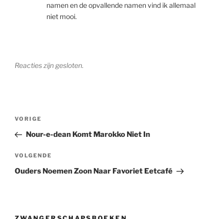
namen en de opvallende namen vind ik allemaal
niet mooi.
Reacties zijn gesloten.
Berichtnavigatie
Vorig
VORIGE
bericht
Nour-e-dean Komt Marokko Niet In
Volgend
VOLGENDE
bericht
Ouders Noemen Zoon Naar Favoriet Eetcafé
ZWANGERSCHAPSBOEKEN