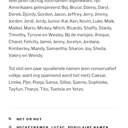
veel jaren tachtig voornamen tegenkwam, fijn
Amerikaans geïnspireerd: Boj, Bruce, Danny, Daryl,
Derek, Djordy, Gordon, Jason, Jeffrey, Jerry, Jimmy,
Jorden, Jordi, Jordy, Junior, Kai, Ken, Kevin, Luke, Maik,
Maikel, Mario, Mickey, Mitch, Ricardo, Shaffy, Stanly,
Timothy, Tyrone en Wesley. Bij de meisjes: Anique,
Charel, Felicity, Jamie, Jenny, Jocelyn, Jordana,
Kimberley, Mandy, Samantha, Sharon-Joy, Sheila,
Valery en Wendy.
Tot slot een paar opvallende namen (een conservatief
volkje, want erg spannend werd het niet): Caesar,
Limke, Pjer, Poeja, Sanse, Sillse, Sjanne, Sophieke,
Tayfun, Tharys, Tito, Toetsie en Yetzo.
CATEGORIEËN
HOT OR NOT
TAGS
HOCKEYNAMEN
,
LUZAC
,
POPULAIRE NAMEN
,