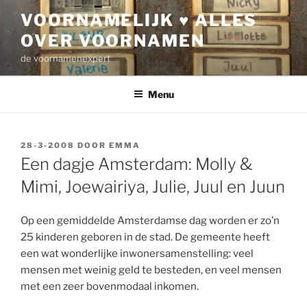
Ga
VOORNAMELIJK ♥ ALLES
naar
OVER VOORNAMEN
de
inhoud
de voornamenexpert
Menu
GEPLAATST
28-3-2008
DOOR
EMMA
OP
Een dagje Amsterdam: Molly &
Mimi, Joewairiya, Julie, Juul en Juun
Op een gemiddelde Amsterdamse dag worden er zo’n
25 kinderen geboren in de stad. De gemeente heeft
een wat wonderlijke inwonersamenstelling: veel
mensen met weinig geld te besteden, en veel mensen
met een zeer bovenmodaal inkomen.