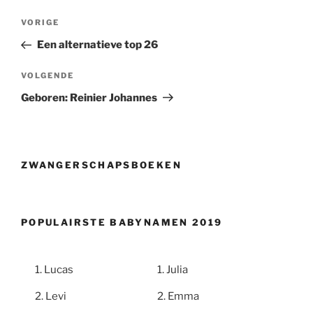
Berichtnavigatie
Vorig
VORIGE
bericht
Een alternatieve top 26
Volgend
VOLGENDE
bericht
Geboren: Reinier Johannes
ZWANGERSCHAPSBOEKEN
POPULAIRSTE BABYNAMEN 2019
Lucas
Julia
Levi
Emma