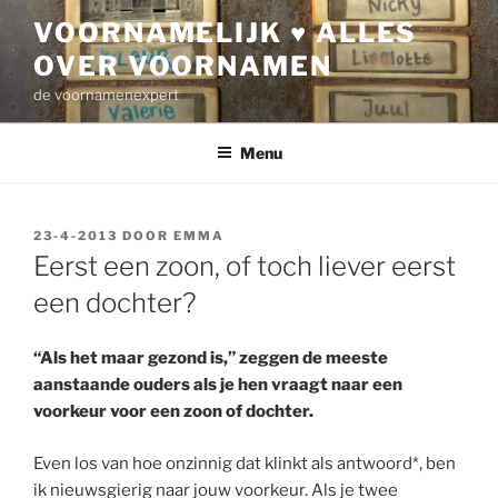
Ga
VOORNAMELIJK ♥ ALLES
naar
OVER VOORNAMEN
de
inhoud
de voornamenexpert
Menu
GEPLAATST
23-4-2013
DOOR
EMMA
OP
Eerst een zoon, of toch liever eerst
een dochter?
“Als het maar gezond is,” zeggen de meeste
aanstaande ouders als je hen vraagt naar een
voorkeur voor een zoon of dochter.
Even los van hoe onzinnig dat klinkt als antwoord*, ben
ik nieuwsgierig naar jouw voorkeur. Als je twee