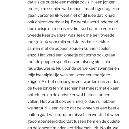
dat als de oudste een meisje zou zijn, een jonger
broertje misschien wat minder ‘machogedrag’ zou
gaan vertonen (ik weet niet of dit idee dat ik had
ook objectiveerbaar is). De eerste werd inderdaad
een meisje en toen ik relatief kort daarna voor de
tweede keer zwanger was, leek me een tweede
meisje leuk voor mijn oudste, zodat ze lekker
samen met de poppen zouden kunnen spelen
enzo. Het werd een jongetje dat soms ook graag
met de poppen speelt en vooralsnog niet zo’n
rauwdauwer is. Nu voor de derde keer zwanger en
mijn ideaalplaatje was om weer een meisje te
krijgen. Als het een jongen zou worden dan zouden
de twee jongsten misschien het meest met elkaar
optrekken en de oudste er wat buiten kunnen
vallen. Het wordt ook een meisje, dus nu hebben
we natuurlijk een risico dat de jongen er een beetje
buiten gaat vallen, maar misschien wordt dat weer
gecompenseerd doordat tussen hem en de oudste
en de jongste minder leeftijdverschil zit. Nouja, we