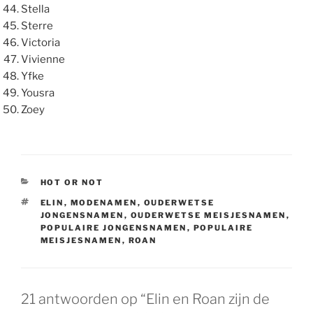
Stella
Sterre
Victoria
Vivienne
Yfke
Yousra
Zoey
CATEGORIEËN
HOT OR NOT
TAGS
ELIN
,
MODENAMEN
,
OUDERWETSE
JONGENSNAMEN
,
OUDERWETSE MEISJESNAMEN
,
POPULAIRE JONGENSNAMEN
,
POPULAIRE
MEISJESNAMEN
,
ROAN
21 antwoorden op “Elin en Roan zijn de