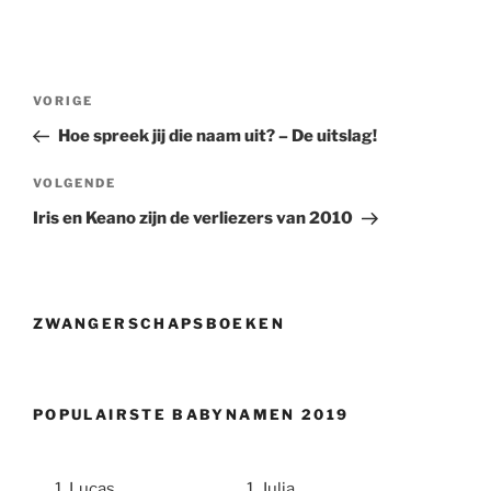
Berichtnavigatie
Vorig
VORIGE
bericht
Hoe spreek jij die naam uit? – De uitslag!
Volgend
VOLGENDE
bericht
Iris en Keano zijn de verliezers van 2010
ZWANGERSCHAPSBOEKEN
POPULAIRSTE BABYNAMEN 2019
Lucas
Julia