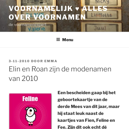
Ga
VOORNAMELIJK ♥ ALLES
naar
OVER VOORNAMEN
de
inhoud
de voornamenexpert
Menu
GEPLAATST
3-11-2010
DOOR
EMMA
OP
Elin en Roan zijn de modenamen
van 2010
Een bescheiden gaap bij het
geboortekaartje van de
derde Mees van dit jaar, maar
hij staat leuk naast de
kaartjes van Fien, Feline en
Fee. Zijn dit ook echt dé