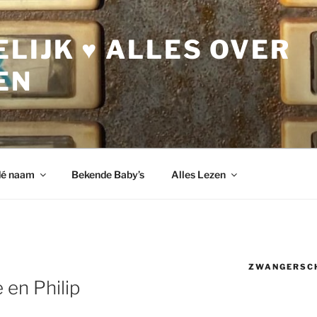
LIJK ♥ ALLES OVER
EN
dé naam
Bekende Baby’s
Alles Lezen
ZWANGERSC
 en Philip