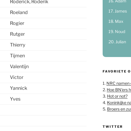
Adam
Roderick, Roderik
James
Roeland
Max
Rogier
Noud
Rutger
Julian
Thierry
Tijmen
Valentijn
FAVORIETE 
Victor
1.
NRC namen 
Yannick
2.
Hoe BN'ers 
3.
Hot or not?
Yves
4.
Koninkijke 
5.
Broers en z
TWITTER