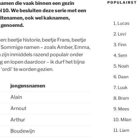
POPULAIRST
namen die vaak binnen een gezin
 10. We besluiten deze serie met een
 elitenamen, ook wel kaknamen,
Lucas
 genoemd.
Levi
n: beetje historie, beetje Frans, beetje
Finn
r. Sommige namen – zoals Amber, Emma,
n zijn inmiddels razend populair onder
Sem
 en lopen daardoor – ik durf het bijna
Noah
 ‘ordi’ te worden gezien.
Daan
jongensnamen
Luuk
Alain
Bram
Arnout
Mees
Milan
Arthur
Liam
Boudewijn