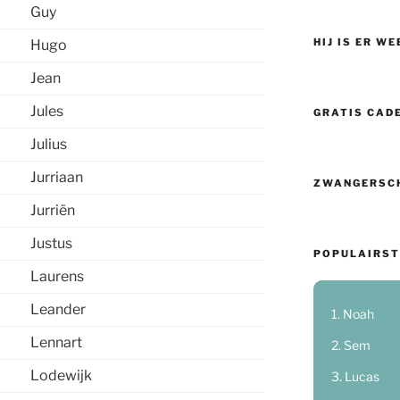
Guy
HIJ IS ER WE
Hugo
Jean
Jules
GRATIS CAD
Julius
Jurriaan
ZWANGERSC
Jurriën
Justus
POPULAIRST
Laurens
Leander
Noah
Lennart
Sem
Lodewijk
Lucas