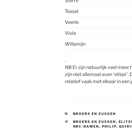
Sterre
Tessel
Veerle
Viola
Willemijn
.
NB Er zijn natuurlijk veel meer
zijn niet allemaal even ‘elitair’
relatief vaak met elkaar in ee
CATEGORIEËN
BROERS EN ZUSSEN
TAGS
BROERS EN ZUSSEN
,
ELIT
NRC-NAMEN
,
PHILIP
,
QUIRI