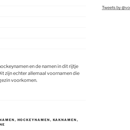
Tweets by @vo
 hockeynamen en de namen in dit rijtje
. Dit zijn echter allemaal voornamen die
n gezin voorkomen.
ENAMEN
,
HOCKEYNAMEN
,
KAKNAMEN
,
NE