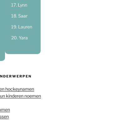
Lynn
Saar
Lauren
Yara
ONDERWERPEN
en hockeynamen
hun kinderen noemen
namen
ussen