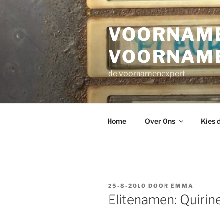
Ga
naar
VOORNAME
de
inhoud
VOORNAM
de voornamenexpert
Home
Over Ons
Kies 
GEPLAATST
25-8-2010
DOOR
EMMA
OP
Elitenamen: Quirine