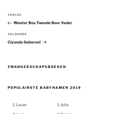
Berichtnavigatie
Vorig
VORIGE
bericht
Wouter Bos Tweede Keer Vader
Volgend
VOLGENDE
bericht
Ciyando Geboren!
ZWANGERSCHAPSBOEKEN
POPULAIRSTE BABYNAMEN 2019
Lucas
Julia