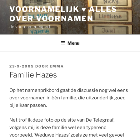
Ga
VOORNAMELIJK ♥ ALLES
naar
OVER VOORNAMEN
de
inhoud
de voornamenexpert
Menu
GEPLAATST
23-9-2005
DOOR
EMMA
OP
Familie Hazes
Op het namenprikbord gaat de discussie nog wel eens
over voornamen in één familie, die uitzonderlijk goed
bij elkaar passen.
Net trof ik deze foto op de site van De Telegraaf,
volgens mij is deze familie wel een typerend
voorbeeld. ‘Weduwe Hazes’ zoals ze met veel gevoel