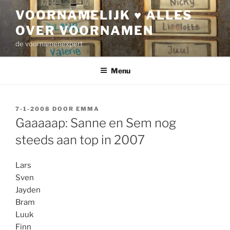
Ga
VOORNAMELIJK ♥ ALLES
naar
OVER VOORNAMEN
de
inhoud
de voornamenexpert
Menu
GEPLAATST
7-1-2008
DOOR
EMMA
OP
Gaaaaap: Sanne en Sem nog
steeds aan top in 2007
Lars
Sven
Jayden
Bram
Luuk
Finn