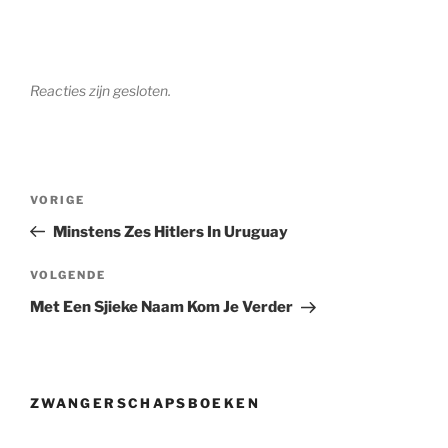
Reacties zijn gesloten.
Berichtnavigatie
Vorig
VORIGE
bericht
Minstens Zes Hitlers In Uruguay
Volgend
VOLGENDE
bericht
Met Een Sjieke Naam Kom Je Verder
ZWANGERSCHAPSBOEKEN