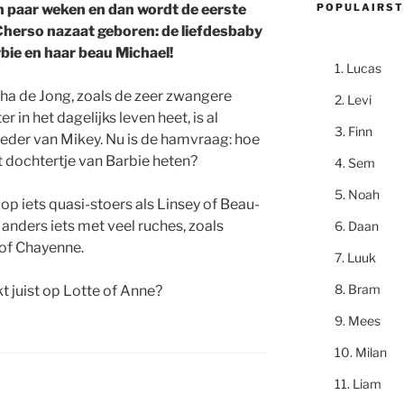
POPULAIRST
 paar weken en dan wordt de eerste
herso nazaat geboren: de liefdesbaby
bie en haar beau Michael!
Lucas
a de Jong, zoals de zeer zwangere
Levi
ter in het dagelijks leven heet, is al
Finn
eder van Mikey. Nu is de hamvraag: hoe
t dochtertje van Barbie heten?
Sem
Noah
n op iets quasi-stoers als Linsey of Beau-
f anders iets met veel ruches, zoals
Daan
 of Chayenne.
Luuk
Bram
t juist op Lotte of Anne?
Mees
Milan
Liam