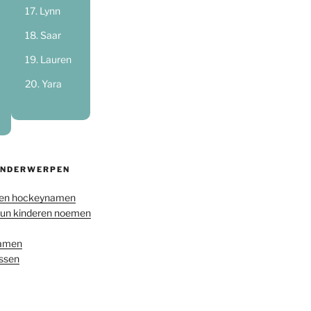
Lynn
Saar
Lauren
Yara
ONDERWERPEN
en hockeynamen
hun kinderen noemen
namen
ussen