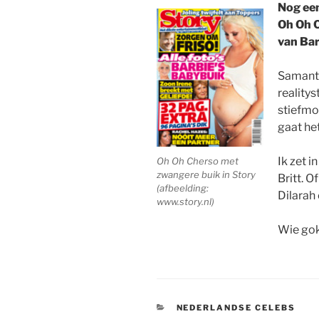
Nog een
Oh Oh C
van Bar
Samanth
realitys
stiefmo
gaat he
Ik zet i
Oh Oh Cherso met
zwangere buik in Story
Britt. O
(afbeelding:
Dilarah
www.story.nl)
Wie gok
CATEGORIEËN
NEDERLANDSE CELEBS