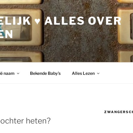
LIJK ♥ ALLES OVER
EN
dé naam
Bekende Baby’s
Alles Lezen
ZWANGERSC
dochter heten?