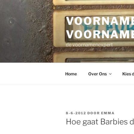
Ga
naar
VOORNAME
de
inhoud
VOORNAM
de voornamenexpert
Home
Over Ons
Kies 
GEPLAATST
8-6-2012
DOOR
EMMA
OP
Hoe gaat Barbies 