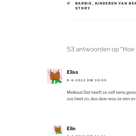
TAGS
BARBIE
,
KINDEREN VAN B
STORY
53 antwoorden op “Hoe 
Elisa
8-6-2012 OM 20:05
Melissa! Dat heeft ze zelf eens geze
zus heet zo, dus daar wou ze een e
Elin