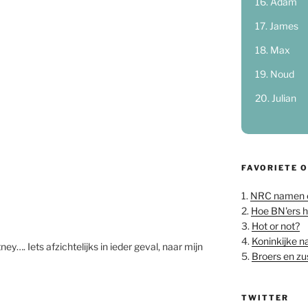
Adam
James
Max
Noud
Julian
FAVORIETE 
1.
NRC namen 
2.
Hoe BN'ers 
3.
Hot or not?
4.
Koninkijke 
y…. Iets afzichtelijks in ieder geval, naar mijn
5.
Broers en z
TWITTER