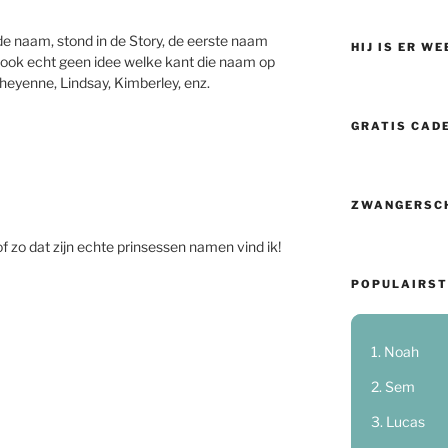
e naam, stond in de Story, de eerste naam
HIJ IS ER WE
b ook echt geen idee welke kant die naam op
 Cheyenne, Lindsay, Kimberley, enz.
GRATIS CAD
ZWANGERSC
f zo dat zijn echte prinsessen namen vind ik!
POPULAIRST
Noah
Sem
Lucas