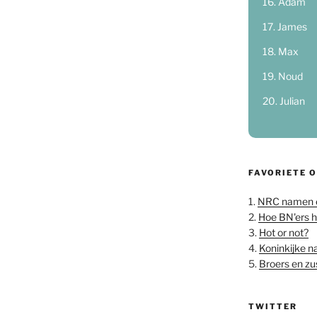
Adam
James
Max
Noud
Julian
FAVORIETE 
1.
NRC namen 
2.
Hoe BN'ers 
3.
Hot or not?
4.
Koninkijke 
5.
Broers en z
TWITTER