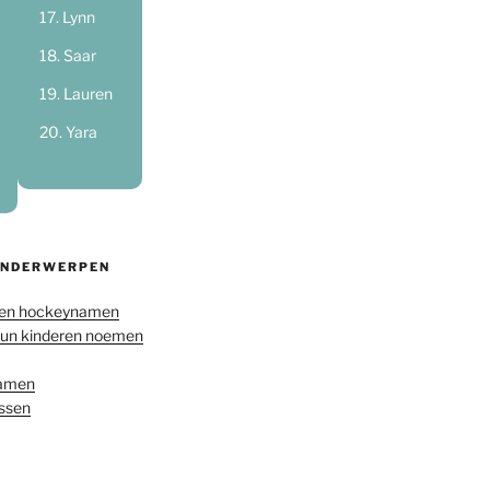
Lynn
Saar
Lauren
Yara
ONDERWERPEN
en hockeynamen
hun kinderen noemen
namen
ussen