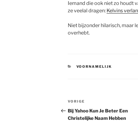
Iemand die ook niet zo houdt 
ze veelal dragen:
Kelvins verlang
Niet bijzonder hilarisch, maar 
overhebt.
CATEGORIEËN
VOORNAMELIJK
Berichtnavigatie
Vorig
VORIGE
bericht
Bij Yahoo Kun Je Beter Een
Christelijke Naam Hebben