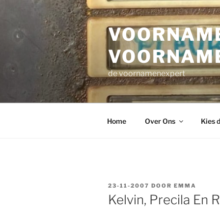
Ga
naar
VOORNAME
de
inhoud
VOORNAM
de voornamenexpert
Home
Over Ons
Kies 
GEPLAATST
23-11-2007
DOOR
EMMA
OP
Kelvin, Precila En