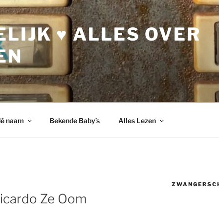
LIJK ♥ ALLES OVER
EN
dé naam
Bekende Baby’s
Alles Lezen
ZWANGERSC
 Ricardo Ze Oom