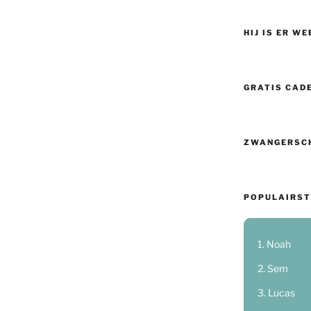
HIJ IS ER WE
GRATIS CAD
ZWANGERSC
POPULAIRST
Noah
Sem
Lucas