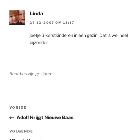
Linda
27-12-2007 OM 18:17
jeetje 3 kerstkinderen in één gezin! Dat is wel heel
bijzonder
Reacties zijn gesloten.
Berichtnavigatie
Vorig
VORIGE
bericht
Adolf Krijgt Nieuwe Baas
Volgend
VOLGENDE
bericht