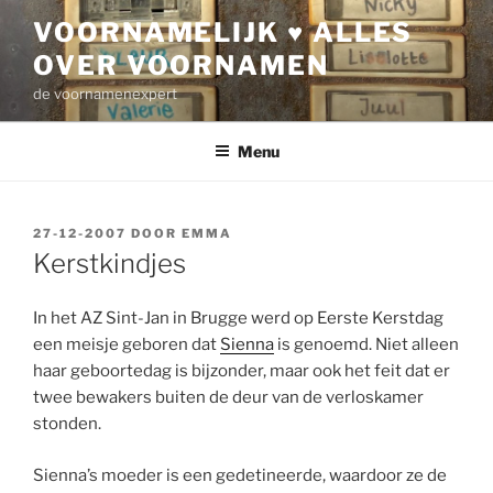
Ga
VOORNAMELIJK ♥ ALLES
naar
OVER VOORNAMEN
de
inhoud
de voornamenexpert
Menu
GEPLAATST
27-12-2007
DOOR
EMMA
OP
Kerstkindjes
In het AZ Sint-Jan in Brugge werd op Eerste Kerstdag
een meisje geboren dat
Sienna
is genoemd. Niet alleen
haar geboortedag is bijzonder, maar ook het feit dat er
twee bewakers buiten de deur van de verloskamer
stonden.
Sienna’s moeder is een gedetineerde, waardoor ze de