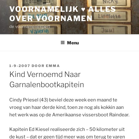
Ga
VOORNAMELIJK ♥ ALLES
naar
OVER VOORNAMEN
de
inhoud
de voornamenexpert
Menu
GEPLAATST
1-9-2007
DOOR
EMMA
OP
Kind Vernoemd Naar
Garnalenbootkapitein
Cindy Priesel (43) beviel deze week een maand te
vroeg van haar derde kind, toen ze nog als kokkin aan
het werk was op de Amerikaanse vissersboot Raindear.
Kapitein Ed Kiesel realiseerde zich – 50 kilometer uit
de kust – dat er geen tijd meer was om terug te varen