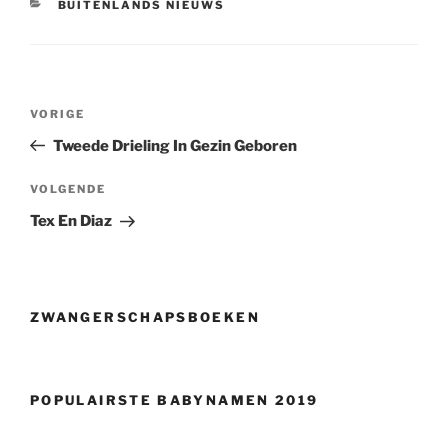
CATEGORIEËN
BUITENLANDS NIEUWS
Berichtnavigatie
Vorig
VORIGE
bericht
Tweede Drieling In Gezin Geboren
Volgend
VOLGENDE
bericht
Tex En Diaz
ZWANGERSCHAPSBOEKEN
POPULAIRSTE BABYNAMEN 2019