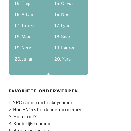
Thijs
Olivia
Adam
Noor
James
Lynn
Max
Saar
Noud
Lauren
Julian
Yara
FAVORIETE ONDERWERPEN
1.
NRC namen en hockeynamen
2.
Hoe BN'ers hun kinderen noemen
3.
Hot or not?
4.
Koninkijke namen
5.
Broers en zussen