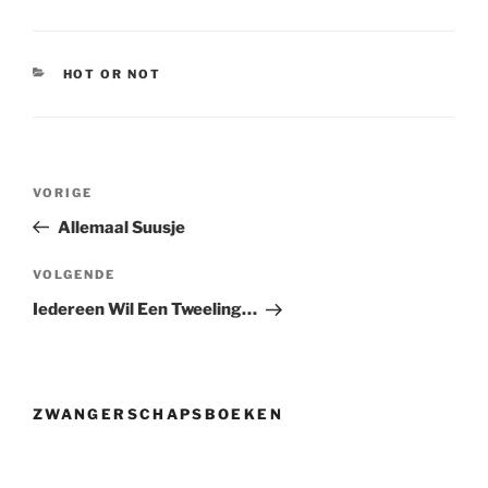
CATEGORIEËN
HOT OR NOT
Berichtnavigatie
Vorig
VORIGE
bericht
Allemaal Suusje
Volgend
VOLGENDE
bericht
Iedereen Wil Een Tweeling…
ZWANGERSCHAPSBOEKEN