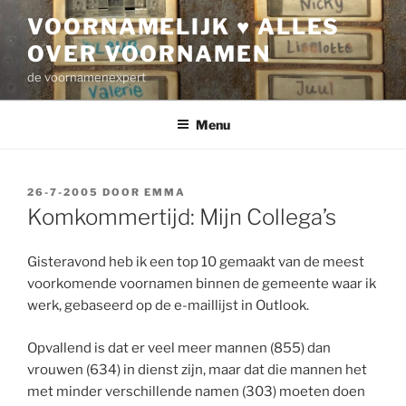
Ga
VOORNAMELIJK ♥ ALLES
naar
OVER VOORNAMEN
de
inhoud
de voornamenexpert
Menu
GEPLAATST
26-7-2005
DOOR
EMMA
OP
Komkommertijd: Mijn Collega’s
Gisteravond heb ik een top 10 gemaakt van de meest
voorkomende voornamen binnen de gemeente waar ik
werk, gebaseerd op de e-maillijst in Outlook.
Opvallend is dat er veel meer mannen (855) dan
vrouwen (634) in dienst zijn, maar dat die mannen het
met minder verschillende namen (303) moeten doen