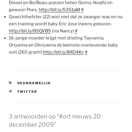
Diesel en Bo/Beau; poezen heten Gizmo, Noa(h) en
gewoon Poes.
http://bit.ly/5351aM
#
Gewichthefster (22) wist niet dat ze zwanger was en na
een training wordt baby Eric Jose ineens geboren.
http://bit.ly/8SQVB5
(via Nancy)
#
16-jarige moeder krijgt met drieling Tayvanna,
Oriyanna en Oliviyanna de kleinste overlevende baby
ooit (265 gram!)
http://bit.ly/8XO4Kc
#
CATEGORIEËN
VOORNAMELIJK
TAGS
TWITTER
3 antwoorden op “Kort nieuws 20
december 2009”