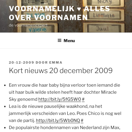
Ga
VOORNAMELIJK ♥ ALLES
naar
OVER VOORNAMEN
de
inhoud
de voornamenexpert
Menu
GEPLAATST
20-12-2009
DOOR
EMMA
OP
Kort nieuws 20 december 2009
Een vrouw die haar baby bijna verloor toen iemand die
uit haar buik wilde stelen heeft haar dochter Miracle
Sky genoemd
http://bit.ly/5fG5W0
#
Lea is de nieuwe pauselijke waakhond, na het
jammerlijk verscheiden van Leo. Poes Chico is nog wel
van de partij.
http://bit.ly/5Wb0NQ
#
De populairste hondennamen van Nederland zijn Max,