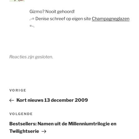
Gizmo? Nooit gehoord!
.-= Denise schreef op eigen site
Champagneglazen
=-.
Reacties zijn gesloten.
Berichtnavigatie
Vorig
VORIGE
bericht
Kort nieuws 13 december 2009
Volgend
VOLGENDE
bericht
Bestsellers: Namen uit de Millenniumtrilogie en
Twilightserie