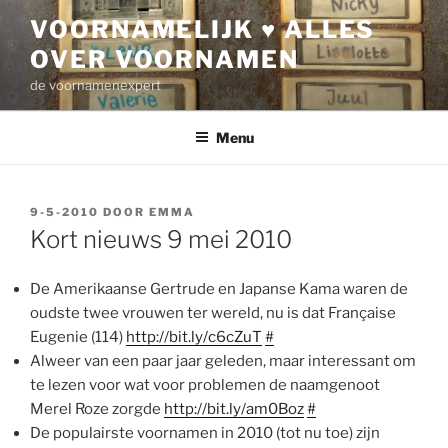
Ga
VOORNAMELIJK ♥ ALLES
naar
OVER VOORNAMEN
de
inhoud
de voornamenexpert
Menu
GEPLAATST
9-5-2010
DOOR
EMMA
OP
Kort nieuws 9 mei 2010
De Amerikaanse Gertrude en Japanse Kama waren de
oudste twee vrouwen ter wereld, nu is dat Française
Eugenie (114)
http://bit.ly/c6cZuT
#
Alweer van een paar jaar geleden, maar interessant om
te lezen voor wat voor problemen de naamgenoot
Merel Roze zorgde
http://bit.ly/am0Boz
#
De populairste voornamen in 2010 (tot nu toe) zijn