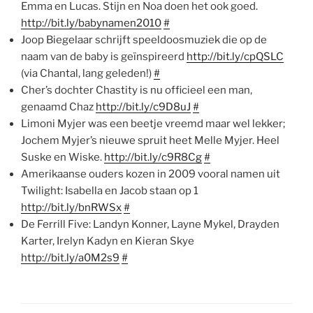
Emma en Lucas. Stijn en Noa doen het ook goed.
http://bit.ly/babynamen2010
#
Joop Biegelaar schrijft speeldoosmuziek die op de
naam van de baby is geïnspireerd
http://bit.ly/cpQSLC
(via Chantal, lang geleden!)
#
Cher’s dochter Chastity is nu officieel een man,
genaamd Chaz
http://bit.ly/c9D8uJ
#
Limoni Myjer was een beetje vreemd maar wel lekker;
Jochem Myjer’s nieuwe spruit heet Melle Myjer. Heel
Suske en Wiske.
http://bit.ly/c9R8Cg
#
Amerikaanse ouders kozen in 2009 vooral namen uit
Twilight: Isabella en Jacob staan op 1
http://bit.ly/bnRWSx
#
De Ferrill Five: Landyn Konner, Layne Mykel, Drayden
Karter, Irelyn Kadyn en Kieran Skye
http://bit.ly/a0M2s9
#