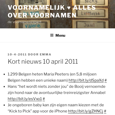
Ga
VOORNAMELIJK ♥ ALLES
naar
OVER VOORNAMEN
de
inhoud
de voornamenexpert
Menu
GEPLAATST
10-4-2011
DOOR
EMMA
OP
Kort nieuws 10 april 2011
1.299 Belgen heten Maria Peeters (en 5,8 miljoen
Belgen hebben een unieke naam)
http://bit.ly/dSpaXd
#
Hans “het wordt niets zonder jou” de Booij vernoemde
zijn hond naar de avontuurlijke treinreizigster Annabel
http://bit.ly/esVxo1
#
Je ongeboren baby kan zijn eigen naam kiezen met de
“Kick to Pick” app voor de iPhone
http://bit.ly/gZHNCj
#