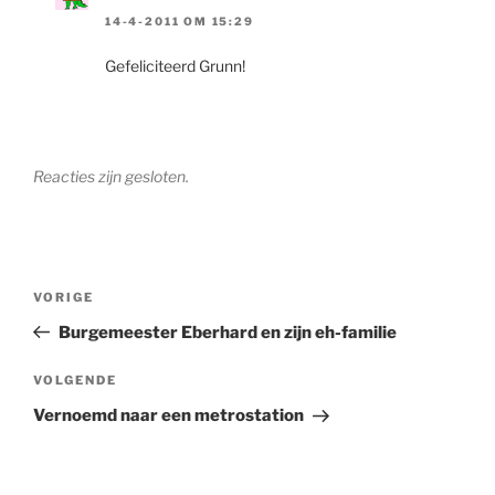
14-4-2011 OM 15:29
Gefeliciteerd Grunn!
Reacties zijn gesloten.
Berichtnavigatie
Vorig
VORIGE
bericht
Burgemeester Eberhard en zijn eh-familie
Volgend
VOLGENDE
bericht
Vernoemd naar een metrostation