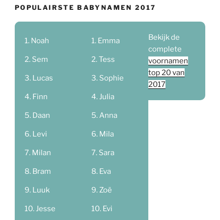
POPULAIRSTE BABYNAMEN 2017
Bekijk de
Noah
Emma
complete
Sem
Tess
voornamen
top 20 van
Lucas
Sophie
2017
Finn
Julia
Daan
Anna
Levi
Mila
Milan
Sara
Bram
Eva
Luuk
Zoë
Jesse
Evi