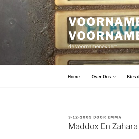
Ga
naar
VOORNAME
de
inhoud
VOORNAM
de voornamenexpert
Home
Over Ons
Kies 
GEPLAATST
3-12-2005
DOOR
EMMA
OP
Maddox En Zahara J