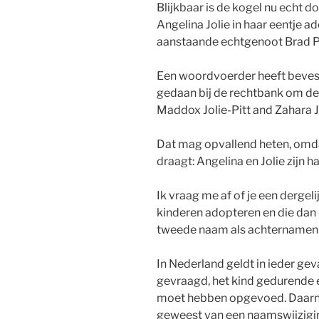
Blijkbaar is de kogel nu echt do
Angelina Jolie in haar eentje 
aanstaande echtgenoot Brad P
Een woordvoerder heeft bevest
gedaan bij de rechtbank om de
Maddox Jolie-Pitt and Zahara Jo
Dat mag opvallend heten, omda
draagt: Angelina en Jolie zijn
Ik vraag me af of je een dergeli
kinderen adopteren en die dan 
tweede naam als achternamen
In Nederland geldt in ieder g
gevraagd, het kind gedurende e
moet hebben opgevoed. Daarnaa
geweest van een naamswijzigi