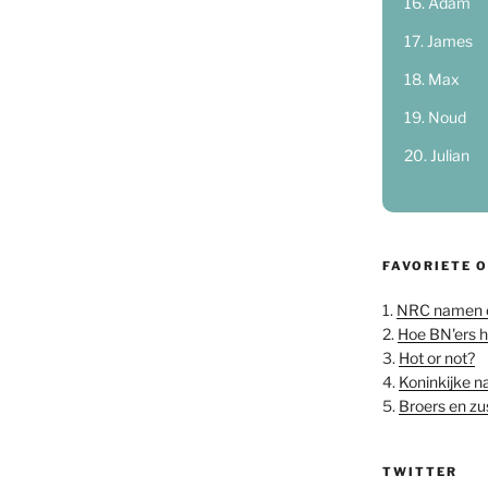
Adam
James
Max
Noud
Julian
FAVORIETE 
1.
NRC namen 
2.
Hoe BN'ers 
3.
Hot or not?
4.
Koninkijke 
5.
Broers en z
TWITTER