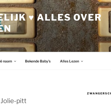
LIJK ♥ ALLES OVER
EN
dé naam
Bekende Baby’s
Alles Lezen
ZWANGERSC
olie-pitt