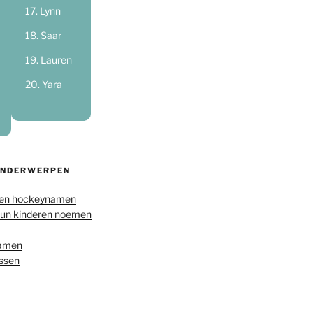
Lynn
Saar
Lauren
Yara
ONDERWERPEN
en hockeynamen
hun kinderen noemen
namen
ussen