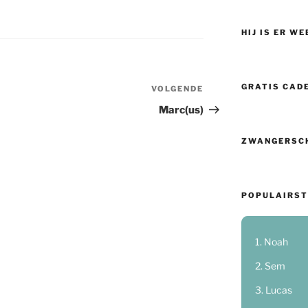
HIJ IS ER WE
GRATIS CAD
VOLGENDE
Volgend
bericht
Marc(us)
ZWANGERSC
POPULAIRST
Noah
Sem
Lucas