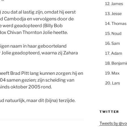
James
ou dat al lastig zijn, omdat hij eerst
Jesse
nd Cambodja en vervolgens door de
Thomas
e werd geadopteerd (Billy Bob
ox Chivan Thornton Jolie heette.
Noud
Sam
igen naam in haar geboorteland
 Jolie geadopteerd, waarna zij Zahara
Adam
Benjami
Max
eft Brad Pitt lang kunnen zorgen: hij en
004 samen gezien; zijn scheiding van
Lars
 sinds oktober 2005 rond.
d natuurlijk, maar dit (bijna) terzijde.
TWITTER
Tweets by @vo