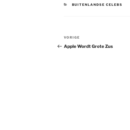
CATEGORIEËN
BUITENLANDSE CELEBS
Berichtnavigatie
Vorig
VORIGE
bericht
Apple Wordt Grote Zus