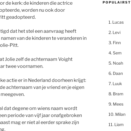
POPULAIRST
or de kerk: de kinderen die actrice
adopteerde, worden nu ook door
itt geadopteerd.
Lucas
igd dat het stel een aanvraag heeft
Levi
 namen van de kinderen te veranderen in
Finn
lie-Pitt.
Sem
t Jolie zelf de achternaam Voight
Noah
 haar twee voornamen.
Daan
jke actie er in Nederland doorheen krijgt:
Luuk
de achternaam van je vriend en je eigen
Bram
 meegeven.
Mees
eval dat degene om wiens naam wordt
Milan
en periode van vijf jaar onafgebroken
st mag er niet al eerder sprake zijn
Liam
ng.