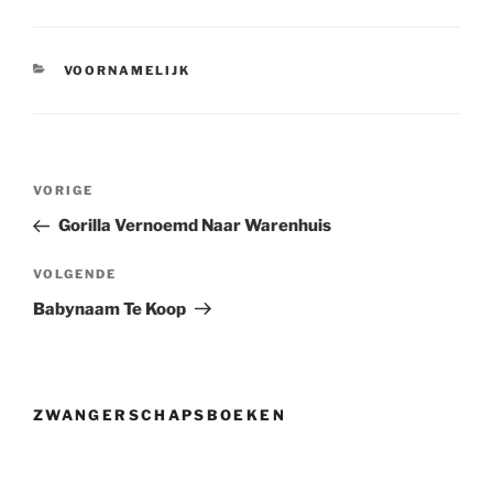
CATEGORIEËN
VOORNAMELIJK
Berichtnavigatie
Vorig
VORIGE
bericht
Gorilla Vernoemd Naar Warenhuis
Volgend
VOLGENDE
bericht
Babynaam Te Koop
ZWANGERSCHAPSBOEKEN