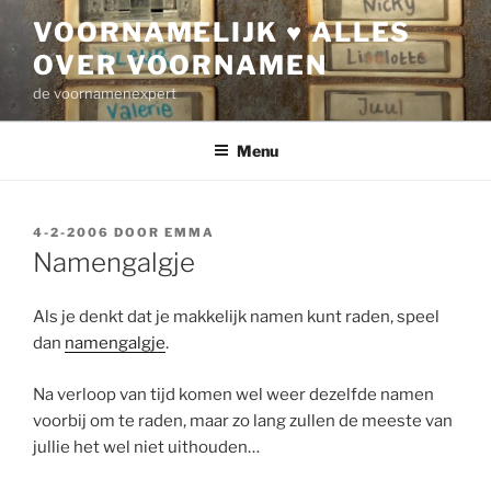
Ga
VOORNAMELIJK ♥ ALLES
naar
OVER VOORNAMEN
de
inhoud
de voornamenexpert
Menu
GEPLAATST
4-2-2006
DOOR
EMMA
OP
Namengalgje
Als je denkt dat je makkelijk namen kunt raden, speel
dan
namengalgje
.
Na verloop van tijd komen wel weer dezelfde namen
voorbij om te raden, maar zo lang zullen de meeste van
jullie het wel niet uithouden…