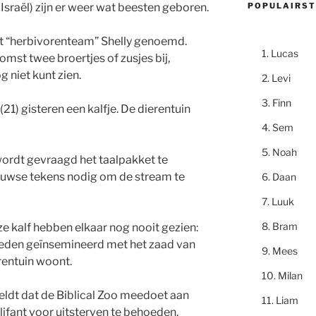
POPULAIRST
Israël) zijn er weer wat beesten geboren.
et “herbivorenteam” Shelly genoemd.
Lucas
komst twee broertjes of zusjes bij,
g niet kunt zien.
Levi
Finn
21) gisteren een kalfje. De dierentuin
Sem
Noah
wordt gevraagd het taalpakket te
eeuwse tekens nodig om de stream te
Daan
Luuk
Bram
 kalf hebben elkaar nog nooit gezien:
leden geïnsemineerd met het zaad van
Mees
rentuin woont.
Milan
ldt dat de Biblical Zoo meedoet aan
Liam
lifant voor uitsterven te behoeden.