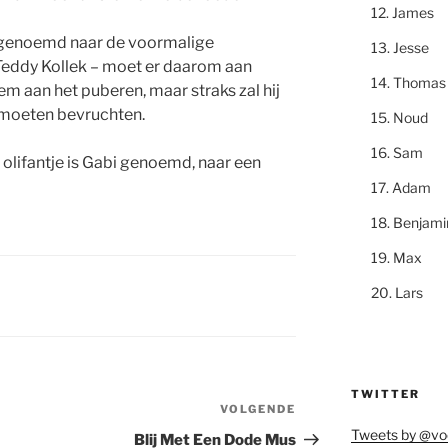
James
 genoemd naar de voormalige
Jesse
Teddy Kollek – moet er daarom aan
Thomas
lem aan het puberen, maar straks zal hij
 moeten bevruchten.
Noud
Sam
ifantje is Gabi genoemd, naar een
Adam
Benjami
Max
Lars
TWITTER
VOLGENDE
Volgend
Tweets by @vo
bericht
Blij Met Een Dode Mus