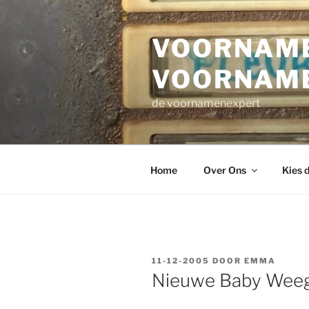
Ga
naar
VOORNAME
de
inhoud
VOORNAM
de voornamenexpert
Home
Over Ons
Kies 
GEPLAATST
11-12-2005
DOOR
EMMA
OP
Nieuwe Baby Weeg