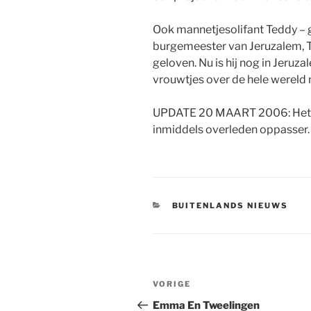
Ook mannetjesolifant Teddy –
burgemeester van Jeruzalem, 
geloven. Nu is hij nog in Jeruza
vrouwtjes over de hele wereld
UPDATE 20 MAART 2006: Het ol
inmiddels overleden oppasser.
CATEGORIEËN
BUITENLANDS NIEUWS
Berichtnavigatie
Vorig
VORIGE
bericht
Emma En Tweelingen