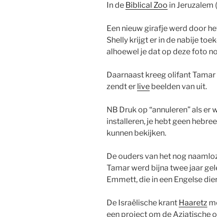
In de
Biblical Zoo
in Jeruzalem (
Een nieuw girafje werd door h
Shelly krijgt er in de nabije toe
alhoewel je dat op deze foto no
Daarnaast kreeg olifant Tamar (
zendt er
live
beelden van uit.
NB Druk op “annuleren” als er 
installeren, je hebt geen hebr
kunnen bekijken.
De ouders van het nog naamloze
Tamar werd bijna twee jaar ge
Emmett, die in een Engelse die
De Israëlische krant
Haaretz
me
een project om de Aziatische o