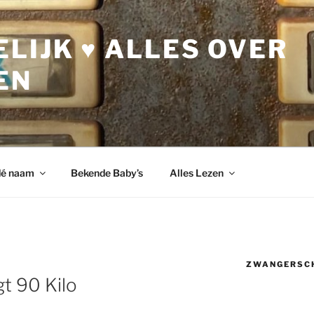
LIJK ♥ ALLES OVER
EN
dé naam
Bekende Baby’s
Alles Lezen
ZWANGERSC
t 90 Kilo