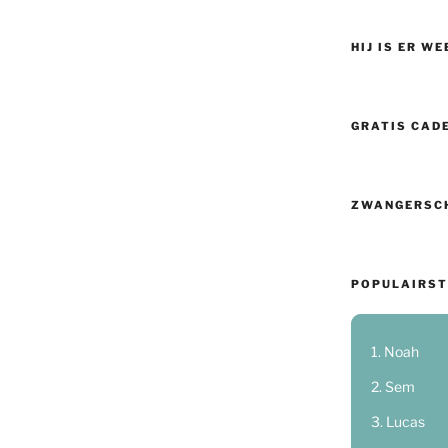
HIJ IS ER WE
GRATIS CAD
ZWANGERSC
POPULAIRST
Noah
Sem
Lucas