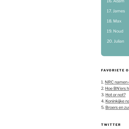
Adam
James
Max
Noud
Julian
FAVORIETE 
1.
NRC namen 
2.
Hoe BN'ers 
3.
Hot or not?
4.
Koninkijke 
5.
Broers en z
TWITTER