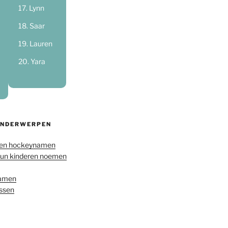
Lynn
Saar
Lauren
Yara
ONDERWERPEN
en hockeynamen
hun kinderen noemen
namen
ussen