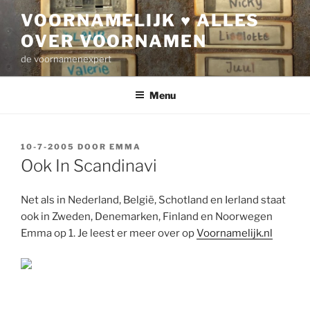
Ga
VOORNAMELIJK ♥ ALLES
naar
OVER VOORNAMEN
de
inhoud
de voornamenexpert
Menu
GEPLAATST
10-7-2005
DOOR
EMMA
OP
Ook In Scandinavi
Net als in Nederland, België, Schotland en Ierland staat
ook in Zweden, Denemarken, Finland en Noorwegen
Emma op 1. Je leest er meer over op
Voornamelijk.nl