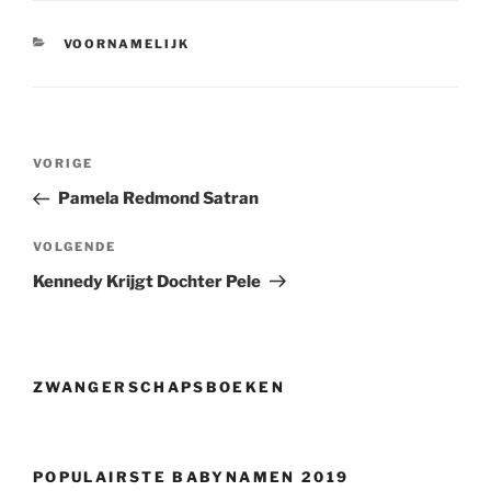
CATEGORIEËN
VOORNAMELIJK
Berichtnavigatie
Vorig
VORIGE
bericht
Pamela Redmond Satran
Volgend
VOLGENDE
bericht
Kennedy Krijgt Dochter Pele
ZWANGERSCHAPSBOEKEN
POPULAIRSTE BABYNAMEN 2019